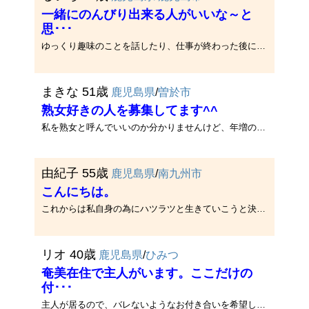
一緒にのんびり出来る人がいいな～と
思･･･
ゆっくり趣味のことを話したり、仕事が終わった後に一杯お付き合いしてくれる人を探しています。 人生の半分を生きてきて、いろ･･･
まきな 51歳
鹿児島県
/
曽於市
熟女好きの人を募集してます^^
私を熟女と呼んでいいのか分かりませんけど、年増の女が好きな方がいましたらご一報下さい^^
由紀子 55歳
鹿児島県
/
南九州市
こんにちは。
これからは私自身の為にハツラツと生きていこうと決心いたしました。くよくよしていてもしょうがありませんし！子供にパソコン･･･
リオ 40歳
鹿児島県
/
ひみつ
奄美在住で主人がいます。ここだけの
付･･･
主人が居るので、バレないようなお付き合いを希望しています。