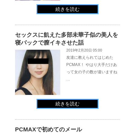
続きを読む
セックスに飢えた多部未華子似の美人を
寝バックで膣イキさせた話
2019年2月20日 05:00
友達に教えられてはじめた
PCMAX！ やはり大手だけあ
って女の子の数が違いますね
…
続きを読む
PCMAXで初めてのメール