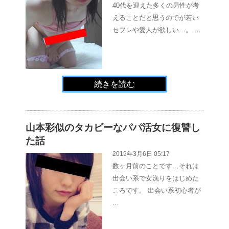
40代を迎えた多くの男性が考
えることだと思うのでが若い
セフレや愛人が欲しい…。 …
続きを読む
山本彩似のタカビーなパパ活女に復讐し
た話
2019年3月6日 05:17
数ヶ月前のことです…それは
出会い系で女漁りをはじめた
ころです。 出会い系初心者が
…