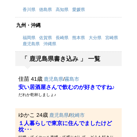
香川県
徳島県
高知県
愛媛県
九州・沖縄
福岡県
佐賀県
長崎県
熊本県
大分県
宮崎県
鹿児島県
沖縄県
「 鹿児島県書き込み 」 一覧
佳苗 41歳
鹿児島県
/
霧島市
安い居酒屋さんで飲むのが好きですね♪
だれか乾杯しましょ♪
ゆかこ 24歳
鹿児島県
/
枕崎市
１人暮らしで東京に住んでましたけど
枕･･･