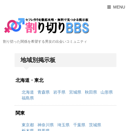
MENU
割り切った関係を希望する男女の出会いコミュニティ
地域別掲示板
北海道・東北
北海道
青森県
岩手県
宮城県
秋田県
山形県
福島県
関東
東京都
神奈川県
埼玉県
千葉県
茨城県
栃木県
群馬県