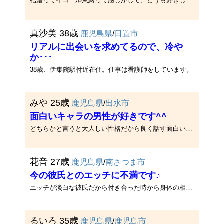
結婚ってイコール束縛って感じがして、どうも好きじゃない。それなら独身でドキドキする恋愛楽しんだ方がよくない？って思うん･･･
真沙美 38歳
鹿児島県
/
日置市
リアルに出会いを求めてるので、冷や
か･･･
38歳、伊集院駅付近在住。仕事は看護師をしています。
みや 25歳
鹿児島県
/
出水市
面白いキャラの男性が好きです^^
どちらかと言うと大人しい性格だから良く話す面白いキャラの人と知り合いたいです^^
花音 27歳
鹿児島県
/
南さつま市
今の彼氏とのエッチに不満です♪
エッチが淡白な彼氏だから付き合った時から身体の相性が悪くってずっと悩んでます♪
るいろ 35歳
鹿児島県
/
鹿児島市