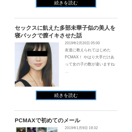
続きを読む
セックスに飢えた多部未華子似の美人を
寝バックで膣イキさせた話
2019年2月20日 05:00
友達に教えられてはじめた
PCMAX！ やはり大手だけあ
って女の子の数が違いますね
…
続きを読む
PCMAXで初めてのメール
2019年1月9日 19:32