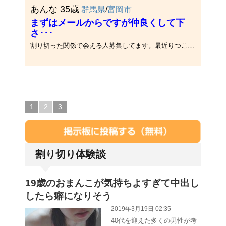
あんな 35歳
群馬県
/
富岡市
まずはメールからですが仲良くして下
さ･･･
割り切った関係で会える人募集してます。最近りつこはHビデオ見たりしだして一人でxxxしながら寝たりしてます…実践でも良いよ！･･･
1
2
3
割り切り体験談
19歳のおまんこが気持ちよすぎて中出し
したら癖になりそう
2019年3月19日 02:35
40代を迎えた多くの男性が考