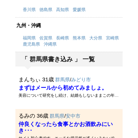
香川県
徳島県
高知県
愛媛県
九州・沖縄
福岡県
佐賀県
長崎県
熊本県
大分県
宮崎県
鹿児島県
沖縄県
「 群馬県書き込み 」 一覧
まんちぃ 31歳
群馬県
/
みどり市
まずはメールから初めてみましょ。
美容について研究をし続け、結婚もしないままこの年になってしまいました。自分自身も磨いているつもりです。まだ男性とお知り･･･
るみの 36歳
群馬県
/
安中市
仲良くなったら食事とかお酒飲みにい
き･･･