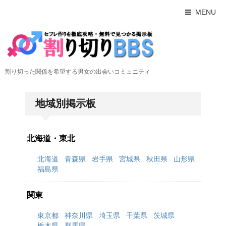
MENU
割り切った関係を希望する男女の出会いコミュニティ
地域別掲示板
北海道・東北
北海道
青森県
岩手県
宮城県
秋田県
山形県
福島県
関東
東京都
神奈川県
埼玉県
千葉県
茨城県
栃木県
群馬県