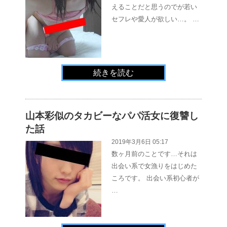
えることだと思うのでが若い
セフレや愛人が欲しい…。 …
続きを読む
山本彩似のタカビーなパパ活女に復讐し
た話
2019年3月6日 05:17
数ヶ月前のことです…それは
出会い系で女漁りをはじめた
ころです。 出会い系初心者が
…