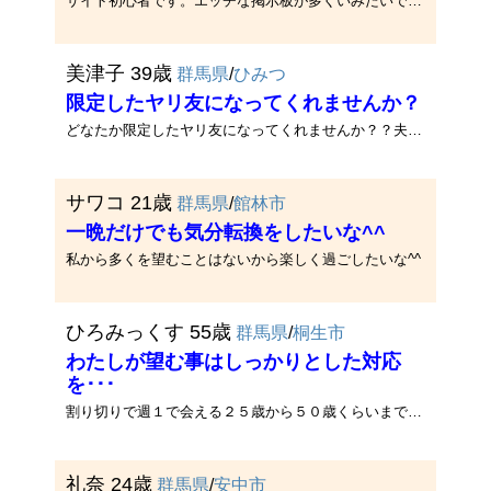
サイト初心者です。エッチな掲示板が多くいみたいですけれど、そういう感じの出会いではなくちゃんとしたお付き合いが希望です。
美津子 39歳
群馬県
/
ひみつ
限定したヤリ友になってくれませんか？
どなたか限定したヤリ友になってくれませんか？？夫とは別居中ですが最近ストレスに感じることが多くって、体で発散させたいん･･･
サワコ 21歳
群馬県
/
館林市
一晩だけでも気分転換をしたいな^^
私から多くを望むことはないから楽しく過ごしたいな^^
ひろみっくす 55歳
群馬県
/
桐生市
わたしが望む事はしっかりとした対応
を･･･
割り切りで週１で会える２５歳から５０歳くらいまでの子供っぽい人を希望します！メル友であれば全国からラブメールまってます！
礼奈 24歳
群馬県
/
安中市