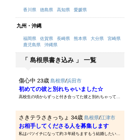
香川県
徳島県
高知県
愛媛県
九州・沖縄
福岡県
佐賀県
長崎県
熊本県
大分県
宮崎県
鹿児島県
沖縄県
「 島根県書き込み 」 一覧
傷心中 23歳
島根県
/
浜田市
初めての彼と別れちゃいました☆
高校生の頃からずっと付き合ってた彼と別れちゃって凹んでるので慰めてほしいです☆
さきテラさきっちょ 34歳
島根県
/
江津市
お相手してくださる人を募集します
私はバツイチになって約３年経ちますもう結婚したいとは考えてませんけど、寂しい気持ちは抑えることができません・・一緒にい･･･