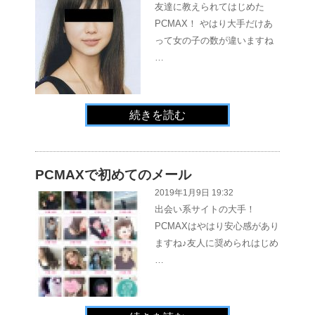
友達に教えられてはじめた
PCMAX！ やはり大手だけあ
って女の子の数が違いますね
…
続きを読む
PCMAXで初めてのメール
2019年1月9日 19:32
出会い系サイトの大手！
PCMAXはやはり安心感があり
ますね♪友人に奨められはじめ
…