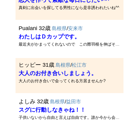
恋人を作って素敵な毎日にしたい^^
真剣に出会いを探してる男性になら是非誘われたいね^^
Pualani 32歳
島根県
/
安来市
わたしはＤカップです。
最近夫がかまってくれないので この際羽根を伸ばそうと思ってます！ ちょっと変態なわたしですけどよろしくね！！！
ヒッピー 31歳
島根県
/
松江市
大人のお付き合いしましょう。
大人のお付き合いで会ってくれる方居ませんか?
よしみ 32歳
島根県
/
益田市
スグに行動しなきゃね！！
子供いないから自由と言えば自由です。誰か今から会えませんか？年齢も年齢ですから、それなりに年上の方でね。