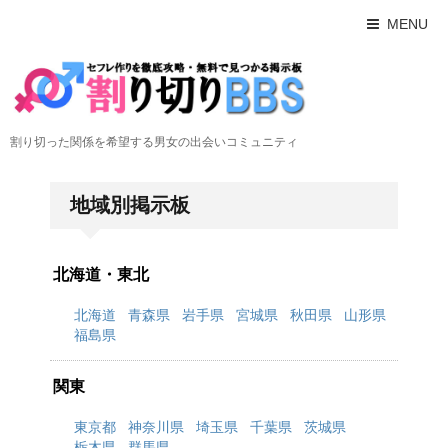
MENU
割り切った関係を希望する男女の出会いコミュニティ
地域別掲示板
北海道・東北
北海道
青森県
岩手県
宮城県
秋田県
山形県
福島県
関東
東京都
神奈川県
埼玉県
千葉県
茨城県
栃木県
群馬県