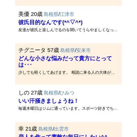
美優 20歳
島根県
/
江津市
彼氏目的なんです(*^▽^*)
友達が彼氏と楽しんでるのを聞いてうらやましくなったから私も探してます(*^▽^*)
チグニータ 57歳
島根県
/
安来市
どんな小さな悩みだって貴方にとって
は･･･
少しでも軽くしてあげます。 相談に来る人の大体が、素晴らしい星の下の生きているのですが、上手く自分のことをわかっていな･･･
しの 27歳
島根県
/
ひみつ
いい汗掻きましょうね！
毎週木曜日はジムに通っています。スポーツ好きでちょっとＨですwジムと同じような感覚で定期的に私と楽しみませんか？アフター･･･
幸 21歳
島根県
/
出雲市