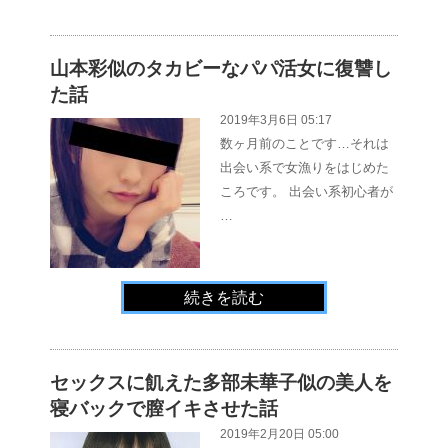
山本彩似のタカビーなパパ活女に復讐し
た話
2019年3月6日 05:17
数ヶ月前のことです…それは
出会い系で女漁りをはじめた
ころです。 出会い系初心者が
…
続きを読む
セックスに飢えた多部未華子似の美人を
寝バックで膣イキさせた話
2019年2月20日 05:00