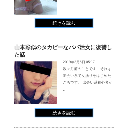
続きを読む
山本彩似のタカビーなパパ活女に復讐し
た話
2019年3月6日 05:17
数ヶ月前のことです…それは
出会い系で女漁りをはじめた
ころです。 出会い系初心者が
…
続きを読む