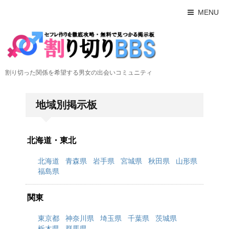
MENU
割り切った関係を希望する男女の出会いコミュニティ
地域別掲示板
北海道・東北
北海道
青森県
岩手県
宮城県
秋田県
山形県
福島県
関東
東京都
神奈川県
埼玉県
千葉県
茨城県
栃木県
群馬県