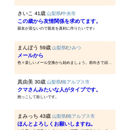
きいこ 41歳
山梨県
/
中央市
この歳から友情関係を求めてます。
親友が居ないので親友を真剣に作りたいです♪
まんぼう 59歳
山梨県
/
ひみつ
メールから
色々楽しいメール交換から始めましょう。前向きで頑張ってる人が好きです。仲良くなれたら美味しいお店に行ってみたいな。
真由美 30歳
山梨県
/
南アルプス市
クマさんみたいな人がタイプです。
抱っこして欲しいです。
まみっち 43歳
山梨県
/
南アルプス市
ほんとよろしくお願いしますね。