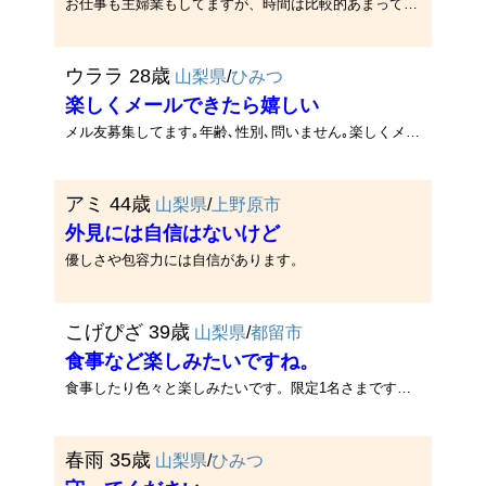
お仕事も主婦業もしてますが、時間は比較的あまってます。あまり夫婦の時間が必要ない上、これといった趣味がないせいです。ス･･･
ウララ 28歳
山梨県
/
ひみつ
楽しくメールできたら嬉しい
メル友募集してます｡年齢､性別､問いません｡楽しくメールできたら嬉しいです☆
アミ 44歳
山梨県
/
上野原市
外見には自信はないけど
優しさや包容力には自信があります。
こげぴざ 39歳
山梨県
/
都留市
食事など楽しみたいですね。
食事したり色々と楽しみたいです。限定1名さまです。長く仲良くしましょうね。
春雨 35歳
山梨県
/
ひみつ