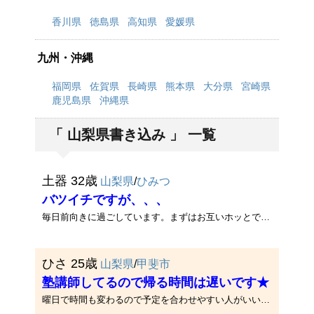
香川県
徳島県
高知県
愛媛県
九州・沖縄
福岡県
佐賀県
長崎県
熊本県
大分県
宮崎県
鹿児島県
沖縄県
「 山梨県書き込み 」 一覧
土器 32歳
山梨県
/
ひみつ
バツイチですが、、、
毎日前向きに過ごしています。まずはお互いホッとできるようなメールを交換できたら良いですね♪（既婚者の方はごめんなさい）
ひさ 25歳
山梨県
/
甲斐市
塾講師してるので帰る時間は遅いです★
曜日で時間も変わるので予定を合わせやすい人がいいです★