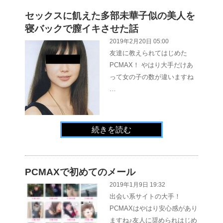
セックスに飢えた多部未華子似の美人を
寝バックで膣イキさせた話
2019年2月20日 05:00
友達に教えられてはじめた
PCMAX！ やはり大手だけあ
って女の子の数が違いますね
…
続きを読む
PCMAXで初めてのメール
2019年1月9日 19:32
出会い系サイトの大手！
PCMAXはやはり安心感があり
ますね♪友人に奨められはじめ