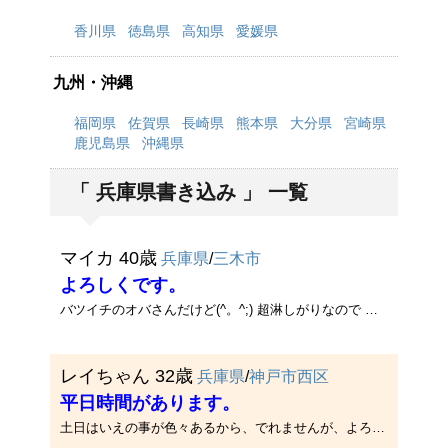
香川県
徳島県
高知県
愛媛県
九州・沖縄
福岡県
佐賀県
長崎県
熊本県
大分県
宮崎県
鹿児島県
沖縄県
「 兵庫県書き込み 」 一覧
マイカ 40歳
兵庫県
/
三木市
よろしくです。
バツイチのオバさんだけど(^。^;) 超淋しがりなので 超マメにメールして構ってくれる人いませんかぁ(^O^) 年上、年下、どちらで･･･
レイちゃん 32歳
兵庫県
/
神戸市西区
平日時間があります。
土日はいえの事が色々あるから、でれませんが、よろしくお願いします。宜しくおねがいします