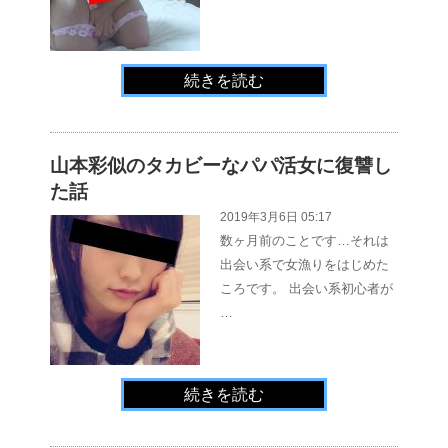
続きを読む
山本彩似のタカビーなパパ活女に復讐し
た話
2019年3月6日 05:17
数ヶ月前のことです…それは
出会い系で女漁りをはじめた
ころです。 出会い系初心者が
…
続きを読む