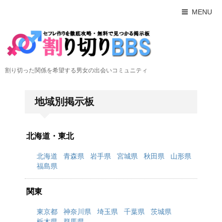
MENU
割り切った関係を希望する男女の出会いコミュニティ
地域別掲示板
北海道・東北
北海道
青森県
岩手県
宮城県
秋田県
山形県
福島県
関東
東京都
神奈川県
埼玉県
千葉県
茨城県
栃木県
群馬県