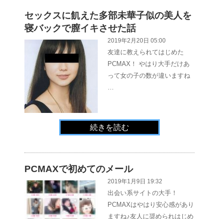
セックスに飢えた多部未華子似の美人を
寝バックで膣イキさせた話
2019年2月20日 05:00
友達に教えられてはじめた
PCMAX！ やはり大手だけあ
って女の子の数が違いますね
…
続きを読む
PCMAXで初めてのメール
2019年1月9日 19:32
出会い系サイトの大手！
PCMAXはやはり安心感があり
ますね♪友人に奨められはじめ