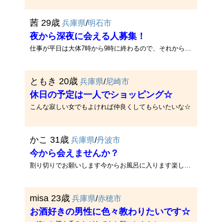
茜 29歳
兵庫県
/
明石市
夜から深夜に会える人募集！
仕事が平日は大体7時から9時に終わるので、それから会える方いませんか？子供はいませんし、旦那も夜1時くらいにしか帰りません･･･
ともき 20歳
兵庫県
/
尼崎市
休日の予定は一人でショッピング☆
こんな寂しい女でもよければ仲良くしてもらいたいな☆
かこ 31歳
兵庫県
/
丹波市
今から会えませんか？
割り切りでお願いします今からお風呂に入ります楽しみにしています。
misa 23歳
兵庫県
/
赤穂市
お酒好きの男性に色々教わりたいです☆