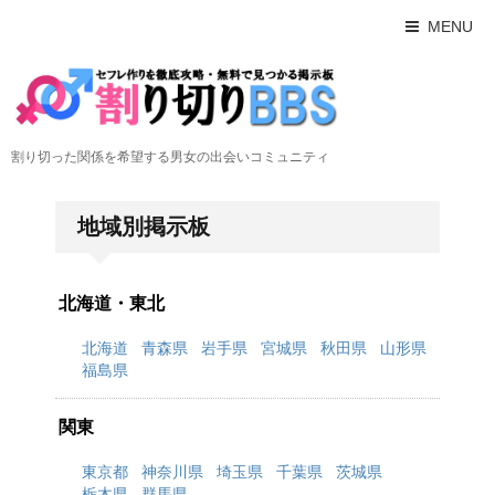
MENU
割り切った関係を希望する男女の出会いコミュニティ
地域別掲示板
北海道・東北
北海道
青森県
岩手県
宮城県
秋田県
山形県
福島県
関東
東京都
神奈川県
埼玉県
千葉県
茨城県
栃木県
群馬県