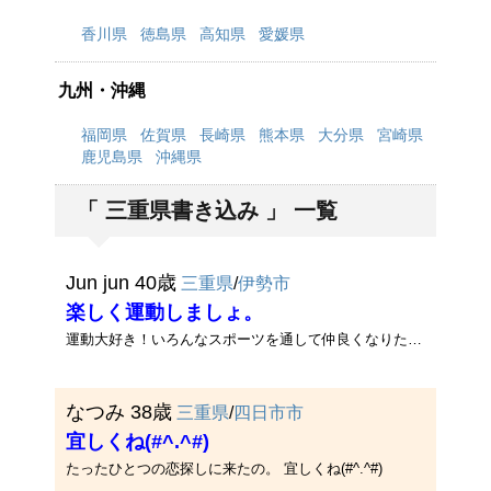
香川県
徳島県
高知県
愛媛県
九州・沖縄
福岡県
佐賀県
長崎県
熊本県
大分県
宮崎県
鹿児島県
沖縄県
「 三重県書き込み 」 一覧
Jun jun 40歳
三重県
/
伊勢市
楽しく運動しましょ。
運動大好き！いろんなスポーツを通して仲良くなりたいです(^-^)どんな運動が好きです？一緒にやりましょう♪
なつみ 38歳
三重県
/
四日市市
宜しくね(#^.^#)
たったひとつの恋探しに来たの。 宜しくね(#^.^#)