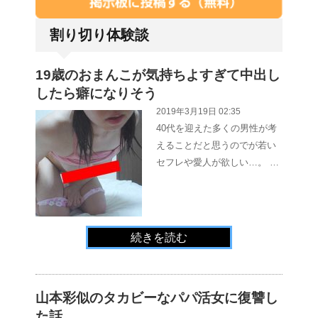
割り切り体験談
19歳のおまんこが気持ちよすぎて中出し
したら癖になりそう
2019年3月19日 02:35
40代を迎えた多くの男性が考
えることだと思うのでが若い
セフレや愛人が欲しい…。 …
続きを読む
山本彩似のタカビーなパパ活女に復讐し
た話