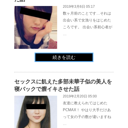
2019年3月6日 05:17
数ヶ月前のことです…それは
出会い系で女漁りをはじめた
ころです。 出会い系初心者が
…
続きを読む
セックスに飢えた多部未華子似の美人を
寝バックで膣イキさせた話
2019年2月20日 05:00
友達に教えられてはじめた
PCMAX！ やはり大手だけあ
って女の子の数が違いますね
…