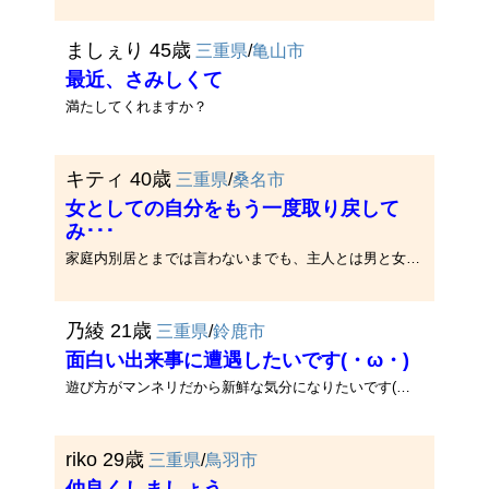
ましぇり 45歳
三重県
/
亀山市
最近、さみしくて
満たしてくれますか？
キティ 40歳
三重県
/
桑名市
女としての自分をもう一度取り戻して
み･･･
家庭内別居とまでは言わないまでも、主人とは男と女の関係ではなくなっています。結婚生活が長くなると、どこのご家庭でもそう･･･
乃綾 21歳
三重県
/
鈴鹿市
面白い出来事に遭遇したいです(・ω・)
遊び方がマンネリだから新鮮な気分になりたいです(・ω・)
riko 29歳
三重県
/
鳥羽市