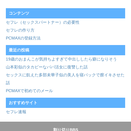
コンテンツ
セフレ（セックスパートナー）の必要性
セフレの作り方
PCMAXの登録方法
最近の投稿
19歳のおまんこが気持ちよすぎて中出ししたら癖になりそう
山本彩似のタカビーなパパ活女に復讐した話
セックスに飢えた多部未華子似の美人を寝バックで膣イキさせた
話
PCMAXで初めてのメール
おすすめサイト
セフレ速報
割り切りBBS