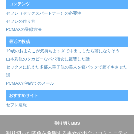
コンテンツ
セフレ（セックスパートナー）の必要性
セフレの作り方
PCMAXの登録方法
最近の投稿
19歳のおまんこが気持ちよすぎて中出ししたら癖になりそう
山本彩似のタカビーなパパ活女に復讐した話
セックスに飢えた多部未華子似の美人を寝バックで膣イキさせた
話
PCMAXで初めてのメール
おすすめサイト
セフレ速報
割り切りBBS
割り切った関係を希望する男女の出会いコミュニティ