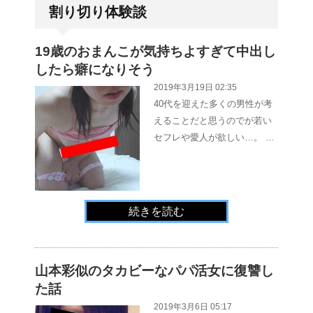
割り切り体験談
19歳のおまんこが気持ちよすぎて中出し
したら癖になりそう
2019年3月19日 02:35
40代を迎えた多くの男性が考
えることだと思うのでが若い
セフレや愛人が欲しい…。 …
続きを読む
山本彩似のタカビーなパパ活女に復讐し
た話
2019年3月6日 05:17