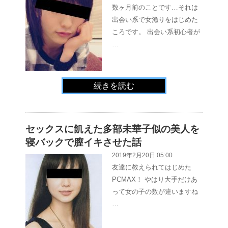
数ヶ月前のことです…それは
出会い系で女漁りをはじめた
ころです。 出会い系初心者が
…
続きを読む
セックスに飢えた多部未華子似の美人を
寝バックで膣イキさせた話
2019年2月20日 05:00
友達に教えられてはじめた
PCMAX！ やはり大手だけあ
って女の子の数が違いますね
…