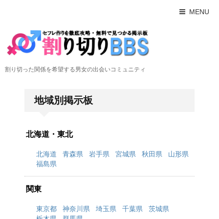
MENU
割り切った関係を希望する男女の出会いコミュニティ
地域別掲示板
北海道・東北
北海道
青森県
岩手県
宮城県
秋田県
山形県
福島県
関東
東京都
神奈川県
埼玉県
千葉県
茨城県
栃木県
群馬県