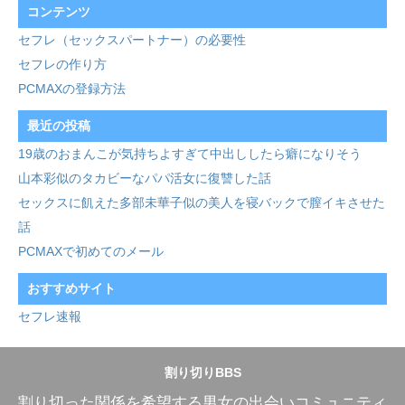
コンテンツ
セフレ（セックスパートナー）の必要性
セフレの作り方
PCMAXの登録方法
最近の投稿
19歳のおまんこが気持ちよすぎて中出ししたら癖になりそう
山本彩似のタカビーなパパ活女に復讐した話
セックスに飢えた多部未華子似の美人を寝バックで膣イキさせた
話
PCMAXで初めてのメール
おすすめサイト
セフレ速報
割り切りBBS
割り切った関係を希望する男女の出会いコミュニティ