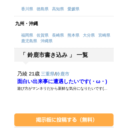
香川県
徳島県
高知県
愛媛県
九州・沖縄
福岡県
佐賀県
長崎県
熊本県
大分県
宮崎県
鹿児島県
沖縄県
「 鈴鹿市書き込み 」 一覧
乃綾 21歳
三重県
/
鈴鹿市
面白い出来事に遭遇したいです(・ω・)
遊び方がマンネリだから新鮮な気分になりたいです(・ω・)