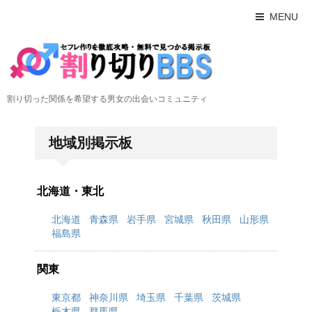
MENU
割り切った関係を希望する男女の出会いコミュニティ
地域別掲示板
北海道・東北
北海道
青森県
岩手県
宮城県
秋田県
山形県
福島県
関東
東京都
神奈川県
埼玉県
千葉県
茨城県
栃木県
群馬県