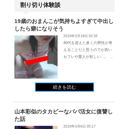
割り切り体験談
19歳のおまんこが気持ちよすぎて中出し
したら癖になりそう
2019年3月19日 02:35
40代を迎えた多くの男性が考
えることだと思うのでが若い
セフレや愛人が欲しい…。 …
続きを読む
山本彩似のタカビーなパパ活女に復讐し
た話
2019年3月6日 05:17