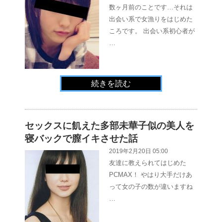
数ヶ月前のことです…それは
出会い系で女漁りをはじめた
ころです。 出会い系初心者が
…
続きを読む
セックスに飢えた多部未華子似の美人を
寝バックで膣イキさせた話
2019年2月20日 05:00
友達に教えられてはじめた
PCMAX！ やはり大手だけあ
って女の子の数が違いますね
…