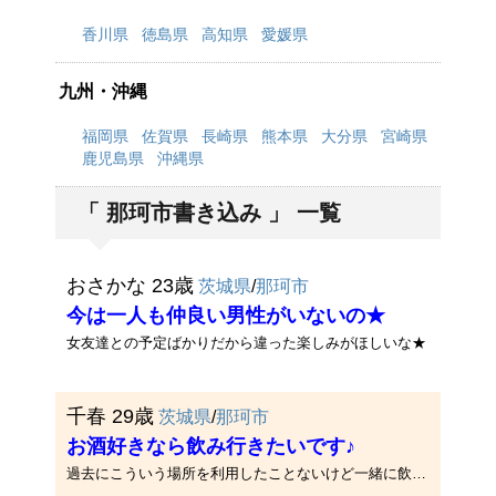
香川県
徳島県
高知県
愛媛県
九州・沖縄
福岡県
佐賀県
長崎県
熊本県
大分県
宮崎県
鹿児島県
沖縄県
「 那珂市書き込み 」 一覧
おさかな 23歳
茨城県
/
那珂市
今は一人も仲良い男性がいないの★
女友達との予定ばかりだから違った楽しみがほしいな★
千春 29歳
茨城県
/
那珂市
お酒好きなら飲み行きたいです♪
過去にこういう場所を利用したことないけど一緒に飲みに行ける人を見つけたいです♪