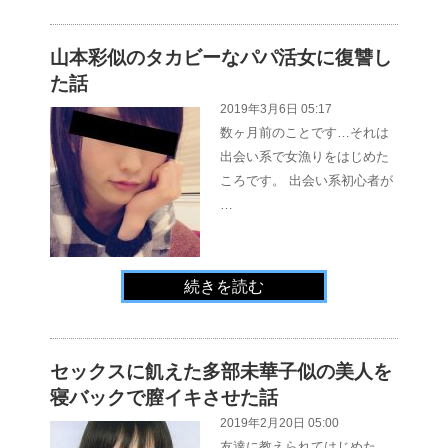
山本彩似のタカビーなパパ活女に復讐し
た話
2019年3月6日 05:17
数ヶ月前のことです…それは
出会い系で女漁りをはじめた
ころです。 出会い系初心者が
…
続きを読む
セックスに飢えた多部未華子似の美人を
寝バックで膣イキさせた話
2019年2月20日 05:00
友達に教えられてはじめた