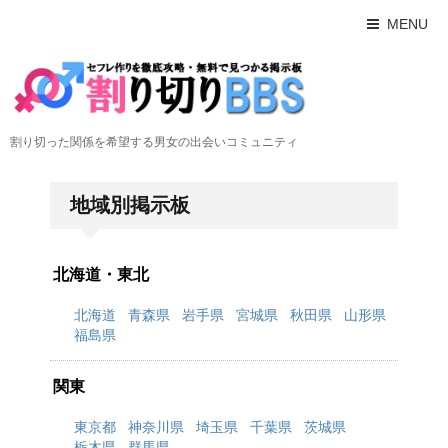
MENU
割り切った関係を希望する男女の出会いコミュニティ
地域別掲示板
北海道・東北
北海道
青森県
岩手県
宮城県
秋田県
山形県
福島県
関東
東京都
神奈川県
埼玉県
千葉県
茨城県
栃木県
群馬県