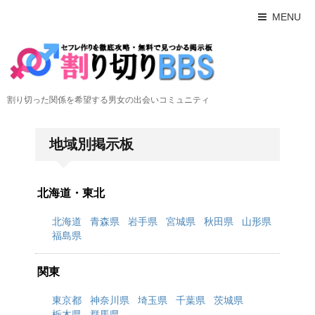
MENU
割り切った関係を希望する男女の出会いコミュニティ
地域別掲示板
北海道・東北
北海道
青森県
岩手県
宮城県
秋田県
山形県
福島県
関東
東京都
神奈川県
埼玉県
千葉県
茨城県
栃木県
群馬県