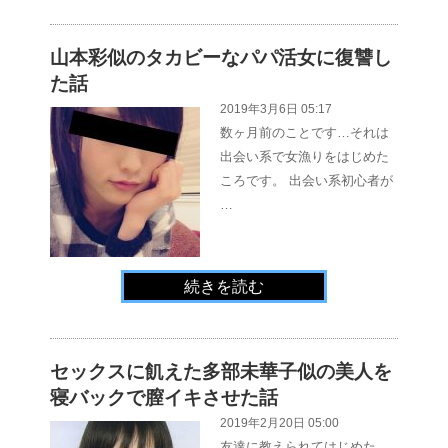
山本彩似のタカビーなパパ活女に復讐し
た話
2019年3月6日 05:17
数ヶ月前のことです…それは
出会い系で女漁りをはじめた
ころです。 出会い系初心者が
…
続きを読む
セックスに飢えた多部未華子似の美人を
寝バックで膣イキさせた話
2019年2月20日 05:00
友達に教えられてはじめた