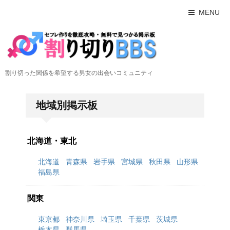
MENU
割り切った関係を希望する男女の出会いコミュニティ
地域別掲示板
北海道・東北
北海道
青森県
岩手県
宮城県
秋田県
山形県
福島県
関東
東京都
神奈川県
埼玉県
千葉県
茨城県
栃木県
群馬県