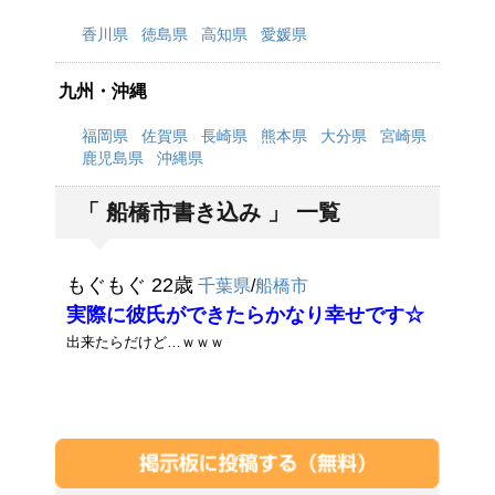
香川県
徳島県
高知県
愛媛県
九州・沖縄
福岡県
佐賀県
長崎県
熊本県
大分県
宮崎県
鹿児島県
沖縄県
「 船橋市書き込み 」 一覧
もぐもぐ 22歳
千葉県
/
船橋市
実際に彼氏ができたらかなり幸せです☆
出来たらだけど…ｗｗｗ