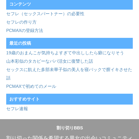
コンテンツ
セフレ（セックスパートナー）の必要性
セフレの作り方
PCMAXの登録方法
最近の投稿
19歳のおまんこが気持ちよすぎて中出ししたら癖になりそう
山本彩似のタカビーなパパ活女に復讐した話
セックスに飢えた多部未華子似の美人を寝バックで膣イキさせた
話
PCMAXで初めてのメール
おすすめサイト
セフレ速報
割り切りBBS
割り切った関係を希望する男女の出会いコミュニティ