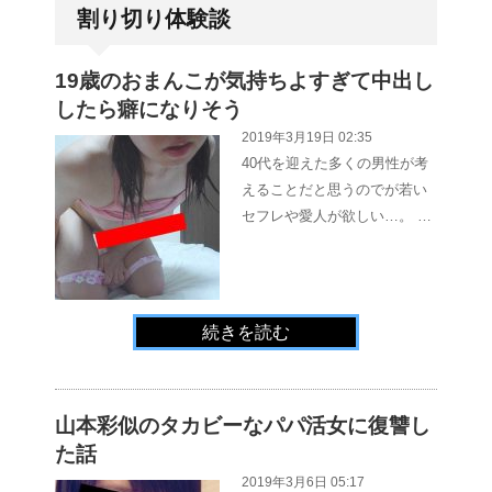
割り切り体験談
19歳のおまんこが気持ちよすぎて中出し
したら癖になりそう
2019年3月19日 02:35
40代を迎えた多くの男性が考
えることだと思うのでが若い
セフレや愛人が欲しい…。 …
続きを読む
山本彩似のタカビーなパパ活女に復讐し
た話
2019年3月6日 05:17