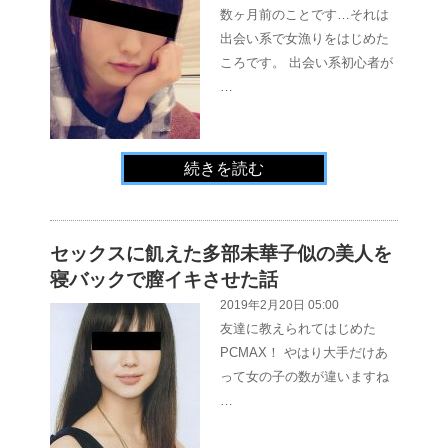
数ヶ月前のことです…それは
出会い系で女漁りをはじめた
ころです。 出会い系初心者が
…
続きを読む
セックスに飢えた多部未華子似の美人を
寝バックで膣イキさせた話
2019年2月20日 05:00
友達に教えられてはじめた
PCMAX！ やはり大手だけあ
って女の子の数が違いますね
…