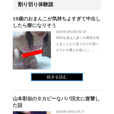
割り切り体験談
19歳のおまんこが気持ちよすぎて中出し
したら癖になりそう
2019年3月19日 02:35
40代を迎えた多くの男性が考
えることだと思うのでが若い
セフレや愛人が欲しい…。 …
続きを読む
山本彩似のタカビーなパパ活女に復讐し
た話
2019年3月6日 05:17