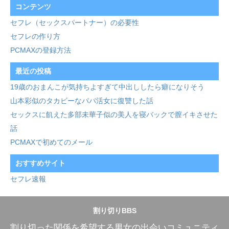
コンテンツ
セフレ（セックスパートナー）の必要性
セフレの作り方
PCMAXの登録方法
最近の投稿
19歳のおまんこが気持ちよすぎて中出ししたら癖になりそう
山本彩似のタカビーなパパ活女に復讐した話
セックスに飢えた多部未華子似の美人を寝バックで膣イキさせた
話
PCMAXで初めてのメール
おすすめサイト
セフレ速報
割り切りBBS
割り切った関係を希望する男女の出会いコミュニティ