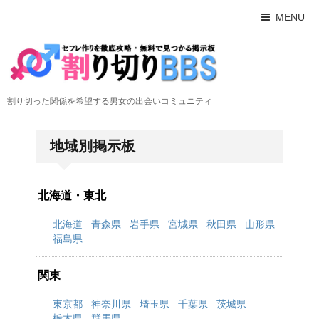
MENU
割り切った関係を希望する男女の出会いコミュニティ
地域別掲示板
北海道・東北
北海道
青森県
岩手県
宮城県
秋田県
山形県
福島県
関東
東京都
神奈川県
埼玉県
千葉県
茨城県
栃木県
群馬県