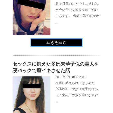
数ヶ月前のことです…それは
出会い系で女漁りをはじめた
ころです。 出会い系初心者が
…
続きを読む
セックスに飢えた多部未華子似の美人を
寝バックで膣イキさせた話
2019年2月20日 05:00
友達に教えられてはじめた
PCMAX！ やはり大手だけあ
って女の子の数が違いますね
…