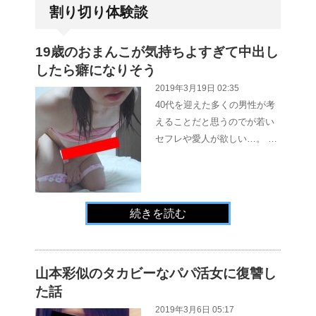
割り切り体験談
19歳のおまんこが気持ちよすぎて中出し
したら癖になりそう
2019年3月19日 02:35
40代を迎えた多くの男性が考
えることだと思うのでが若い
セフレや愛人が欲しい…。 …
続きを読む
山本彩似のタカビーなパパ活女に復讐し
た話
2019年3月6日 05:17