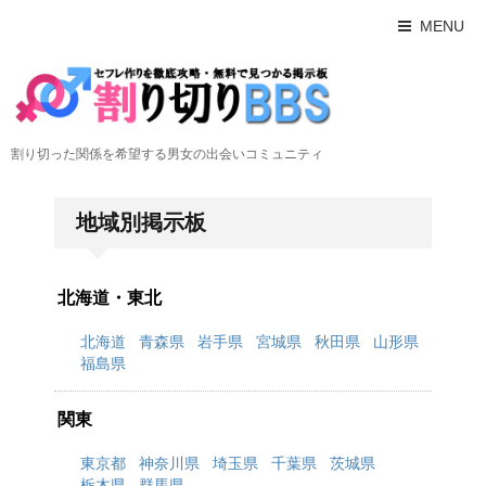
MENU
割り切った関係を希望する男女の出会いコミュニティ
地域別掲示板
北海道・東北
北海道
青森県
岩手県
宮城県
秋田県
山形県
福島県
関東
東京都
神奈川県
埼玉県
千葉県
茨城県
栃木県
群馬県