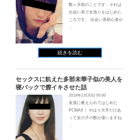
数ヶ月前のことです…それは
出会い系で女漁りをはじめた
ころです。 出会い系初心者が
…
続きを読む
セックスに飢えた多部未華子似の美人を
寝バックで膣イキさせた話
2019年2月20日 05:00
友達に教えられてはじめた
PCMAX！ やはり大手だけあ
って女の子の数が違いますね
…