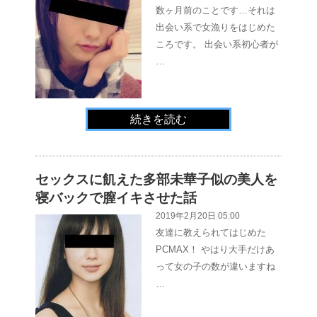
数ヶ月前のことです…それは
出会い系で女漁りをはじめた
ころです。 出会い系初心者が
…
続きを読む
セックスに飢えた多部未華子似の美人を
寝バックで膣イキさせた話
2019年2月20日 05:00
友達に教えられてはじめた
PCMAX！ やはり大手だけあ
って女の子の数が違いますね
…