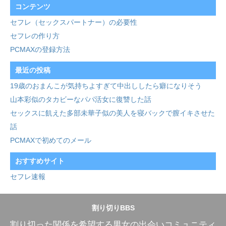
コンテンツ
セフレ（セックスパートナー）の必要性
セフレの作り方
PCMAXの登録方法
最近の投稿
19歳のおまんこが気持ちよすぎて中出ししたら癖になりそう
山本彩似のタカビーなパパ活女に復讐した話
セックスに飢えた多部未華子似の美人を寝バックで膣イキさせた
話
PCMAXで初めてのメール
おすすめサイト
セフレ速報
割り切りBBS
割り切った関係を希望する男女の出会いコミュニティ