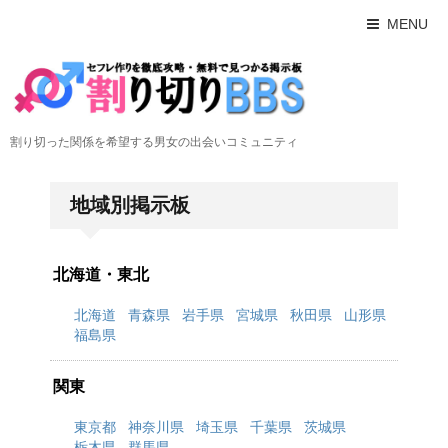
MENU
割り切った関係を希望する男女の出会いコミュニティ
地域別掲示板
北海道・東北
北海道
青森県
岩手県
宮城県
秋田県
山形県
福島県
関東
東京都
神奈川県
埼玉県
千葉県
茨城県
栃木県
群馬県