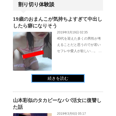
割り切り体験談
19歳のおまんこが気持ちよすぎて中出し
したら癖になりそう
2019年3月19日 02:35
40代を迎えた多くの男性が考
えることだと思うのでが若い
セフレや愛人が欲しい…。 …
続きを読む
山本彩似のタカビーなパパ活女に復讐し
た話
2019年3月6日 05:17