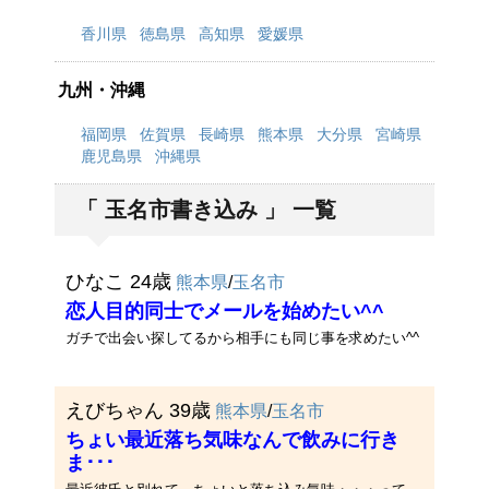
香川県
徳島県
高知県
愛媛県
九州・沖縄
福岡県
佐賀県
長崎県
熊本県
大分県
宮崎県
鹿児島県
沖縄県
「 玉名市書き込み 」 一覧
ひなこ 24歳
熊本県
/
玉名市
恋人目的同士でメールを始めたい^^
ガチで出会い探してるから相手にも同じ事を求めたい^^
えびちゃん 39歳
熊本県
/
玉名市
ちょい最近落ち気味なんで飲みに行き
ま･･･