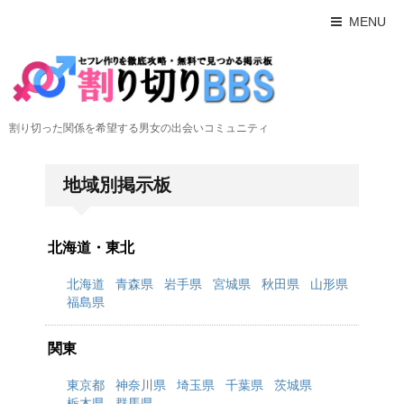
MENU
割り切った関係を希望する男女の出会いコミュニティ
地域別掲示板
北海道・東北
北海道
青森県
岩手県
宮城県
秋田県
山形県
福島県
関東
東京都
神奈川県
埼玉県
千葉県
茨城県
栃木県
群馬県