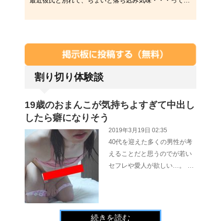
最近彼氏と別れて、ちょいと落ち込み気味・・・ってことで、飲みに行きまへんか？友達呼ぶんで＾▽＾ｂ気軽に、メールくらはい～･･･
割り切り体験談
19歳のおまんこが気持ちよすぎて中出し
したら癖になりそう
2019年3月19日 02:35
40代を迎えた多くの男性が考
えることだと思うのでが若い
セフレや愛人が欲しい…。 …
続きを読む