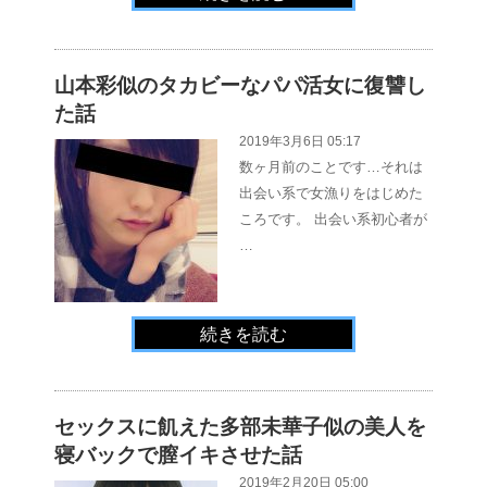
山本彩似のタカビーなパパ活女に復讐し
た話
2019年3月6日 05:17
数ヶ月前のことです…それは
出会い系で女漁りをはじめた
ころです。 出会い系初心者が
…
続きを読む
セックスに飢えた多部未華子似の美人を
寝バックで膣イキさせた話
2019年2月20日 05:00