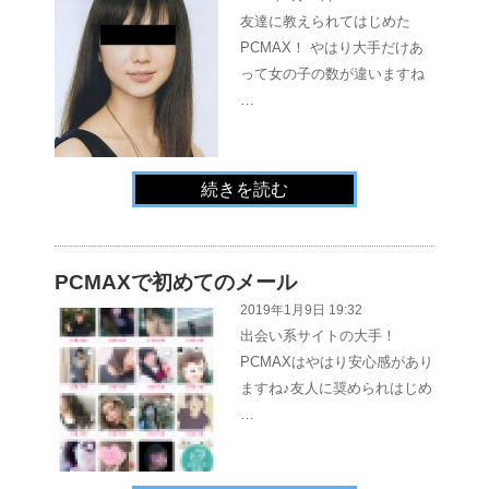
友達に教えられてはじめた
PCMAX！ やはり大手だけあ
って女の子の数が違いますね
…
続きを読む
PCMAXで初めてのメール
2019年1月9日 19:32
出会い系サイトの大手！
PCMAXはやはり安心感があり
ますね♪友人に奨められはじめ
…