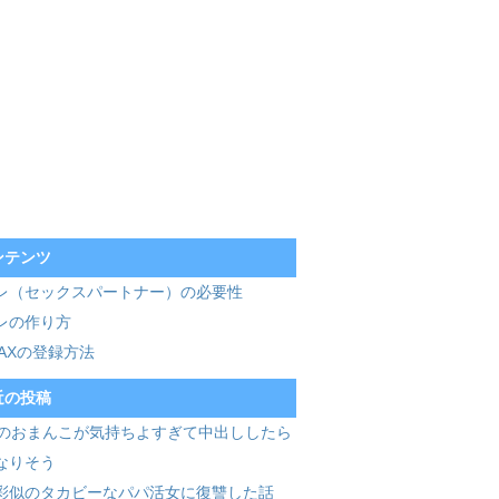
ンテンツ
レ（セックスパートナー）の必要性
レの作り方
MAXの登録方法
近の投稿
歳のおまんこが気持ちよすぎて中出ししたら
なりそう
彩似のタカビーなパパ活女に復讐した話