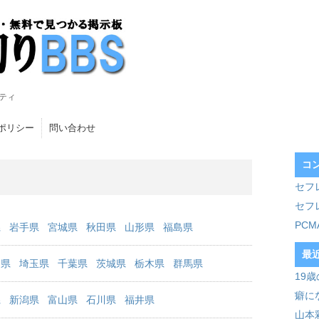
ティ
ポリシー
問い合わせ
コ
セフ
セフ
PC
県
岩手県
宮城県
秋田県
山形県
福島県
最
川県
埼玉県
千葉県
茨城県
栃木県
群馬県
19
癖に
県
新潟県
富山県
石川県
福井県
山本