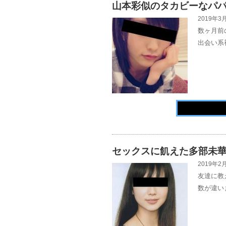
山本彩似のタカビーなパ
2019年3月
数ヶ月前
出会い系
セックスに飢えた多部未
2019年2月
友達に教
数が違い