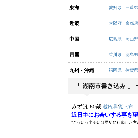
東海
愛知県
三重
近畿
大阪府
京都
中国
広島県
岡山
四国
香川県
徳島
九州・沖縄
福岡県
佐賀
「 湖南市書き込み 」 
みずほ 60歳
滋賀県
/
湖南市
近日中にお会いする事を望
”こういう出会いは早めに行動した方が”