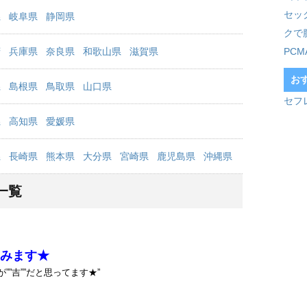
セッ
県
岐阜県
静岡県
クで
府
兵庫県
奈良県
和歌山県
滋賀県
PC
お
県
島根県
鳥取県
山口県
セフ
県
高知県
愛媛県
県
長崎県
熊本県
大分県
宮崎県
鹿児島県
沖縄県
一覧
みます★
”吉””だと思ってます★”