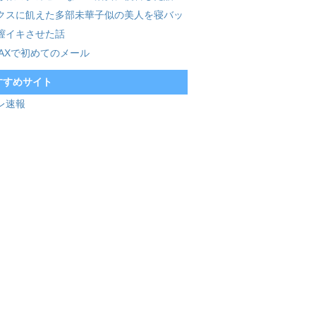
クスに飢えた多部未華子似の美人を寝バッ
膣イキさせた話
MAXで初めてのメール
すすめサイト
レ速報