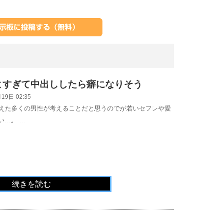
よすぎて中出ししたら癖になりそう
19日 02:35
迎えた多くの男性が考えることだと思うのでが若いセフレや愛
い…。 …
続きを読む