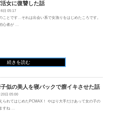
パ活女に復讐した話
6日 05:17
のことです…それは出会い系で女漁りをはじめたころです。
初心者が …
続きを読む
華子似の美人を寝バックで膣イキさせた話
20日 05:00
えられてはじめたPCMAX！ やはり大手だけあって女の子の
ますね …