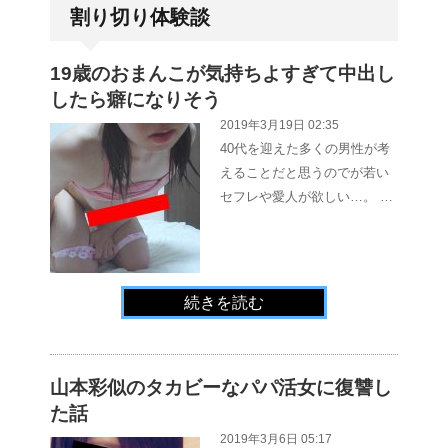
割り切り体験談
19歳のおまんこが気持ちよすぎて中出し
したら癖になりそう
2019年3月19日 02:35
40代を迎えた多くの男性が考
えることだと思うのでが若い
セフレや愛人が欲しい…。 …
続きを読む
山本彩似のタカビーなパパ活女に復讐し
た話
2019年3月6日 05:17