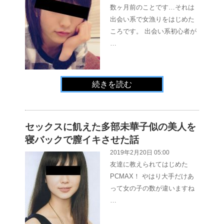
数ヶ月前のことです…それは
出会い系で女漁りをはじめた
ころです。 出会い系初心者が
…
続きを読む
セックスに飢えた多部未華子似の美人を
寝バックで膣イキさせた話
2019年2月20日 05:00
友達に教えられてはじめた
PCMAX！ やはり大手だけあ
って女の子の数が違いますね
…