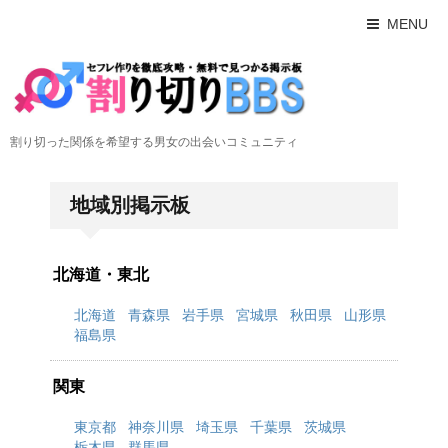
MENU
割り切った関係を希望する男女の出会いコミュニティ
地域別掲示板
北海道・東北
北海道
青森県
岩手県
宮城県
秋田県
山形県
福島県
関東
東京都
神奈川県
埼玉県
千葉県
茨城県
栃木県
群馬県