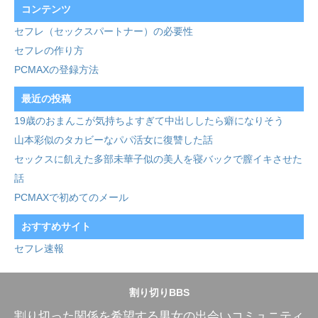
コンテンツ
セフレ（セックスパートナー）の必要性
セフレの作り方
PCMAXの登録方法
最近の投稿
19歳のおまんこが気持ちよすぎて中出ししたら癖になりそう
山本彩似のタカビーなパパ活女に復讐した話
セックスに飢えた多部未華子似の美人を寝バックで膣イキさせた
話
PCMAXで初めてのメール
おすすめサイト
セフレ速報
割り切りBBS
割り切った関係を希望する男女の出会いコミュニティ