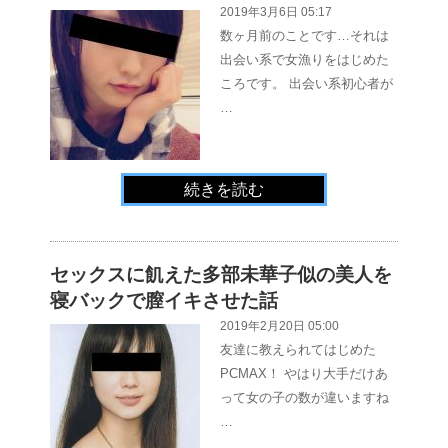
2019年3月6日 05:17
数ヶ月前のことです…それは
出会い系で女漁りをはじめた
ころです。 出会い系初心者が
…
続きを読む
セックスに飢えた多部未華子似の美人を
寝バックで膣イキさせた話
2019年2月20日 05:00
友達に教えられてはじめた
PCMAX！ やはり大手だけあ
って女の子の数が違いますね
…