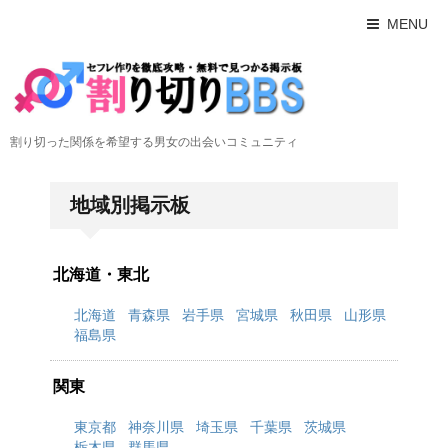
MENU
割り切った関係を希望する男女の出会いコミュニティ
地域別掲示板
北海道・東北
北海道
青森県
岩手県
宮城県
秋田県
山形県
福島県
関東
東京都
神奈川県
埼玉県
千葉県
茨城県
栃木県
群馬県