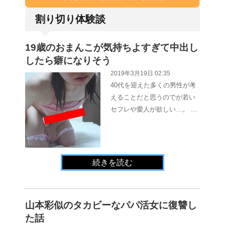
割り切り体験談
19歳のおまんこが気持ちよすぎて中出し
したら癖になりそう
2019年3月19日 02:35
40代を迎えた多くの男性が考
えることだと思うのでが若い
セフレや愛人が欲しい…。 …
続きを読む
山本彩似のタカビーなパパ活女に復讐し
た話