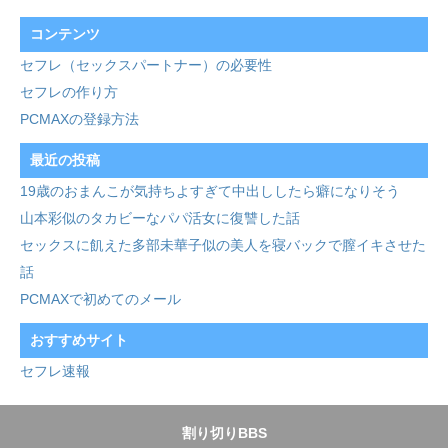
コンテンツ
セフレ（セックスパートナー）の必要性
セフレの作り方
PCMAXの登録方法
最近の投稿
19歳のおまんこが気持ちよすぎて中出ししたら癖になりそう
山本彩似のタカビーなパパ活女に復讐した話
セックスに飢えた多部未華子似の美人を寝バックで膣イキさせた
話
PCMAXで初めてのメール
おすすめサイト
セフレ速報
割り切りBBS