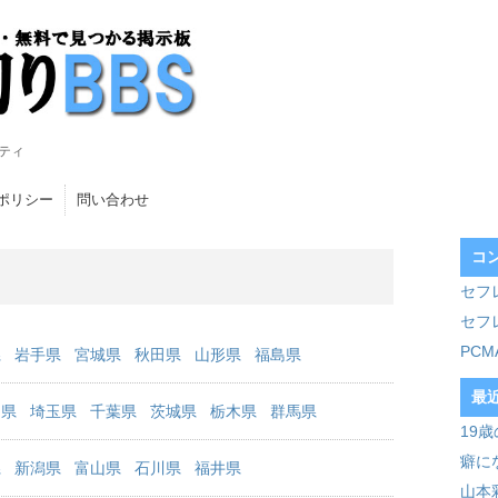
ティ
ポリシー
問い合わせ
コ
セフ
セフ
PC
県
岩手県
宮城県
秋田県
山形県
福島県
最
川県
埼玉県
千葉県
茨城県
栃木県
群馬県
19
癖に
県
新潟県
富山県
石川県
福井県
山本