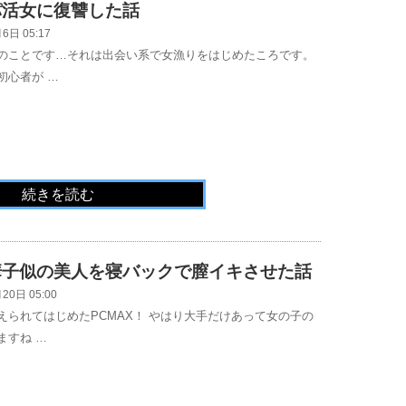
パ活女に復讐した話
6日 05:17
のことです…それは出会い系で女漁りをはじめたころです。
初心者が …
続きを読む
華子似の美人を寝バックで膣イキさせた話
20日 05:00
えられてはじめたPCMAX！ やはり大手だけあって女の子の
ますね …