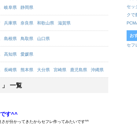
セッ
県
岐阜県
静岡県
クで
府
兵庫県
奈良県
和歌山県
滋賀県
PC
お
県
島根県
鳥取県
山口県
セフ
県
高知県
愛媛県
県
長崎県
熊本県
大分県
宮崎県
鹿児島県
沖縄県
 」 一覧
です^^
さが分かってきたからセフレ作ってみたいです^^