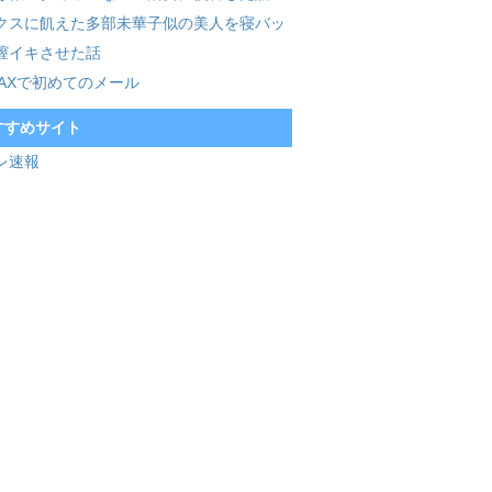
クスに飢えた多部未華子似の美人を寝バッ
膣イキさせた話
MAXで初めてのメール
すすめサイト
レ速報