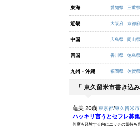
東海
愛知県
三重
近畿
大阪府
京都
中国
広島県
岡山
四国
香川県
徳島
九州・沖縄
福岡県
佐賀
「 東久留米市書き込み
蓮美 20歳
東京都
/
東久留米市
ハッキリ言うとセフレ募集
何度も経験する内にエッチの気持ち良