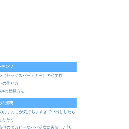
ンテンツ
レ（セックスパートナー）の必要性
レの作り方
MAXの登録方法
近の投稿
歳のおまんこが気持ちよすぎて中出ししたら
なりそう
彩似のタカビーなパパ活女に復讐した話