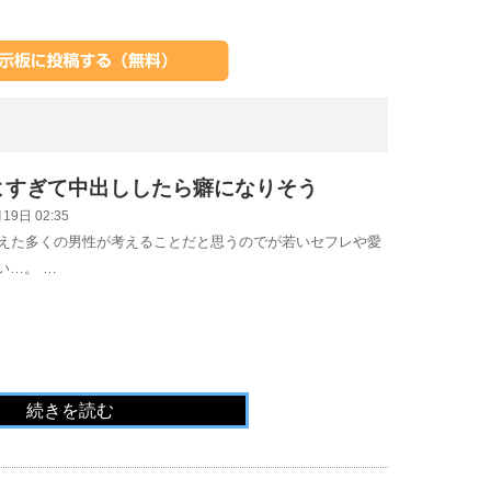
よすぎて中出ししたら癖になりそう
19日 02:35
迎えた多くの男性が考えることだと思うのでが若いセフレや愛
い…。 …
続きを読む