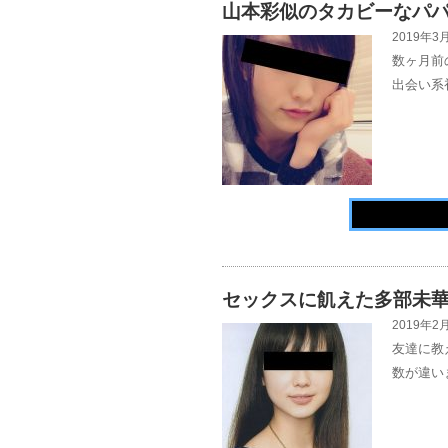
山本彩似のタカビーなパ
2019年3月
数ヶ月前
出会い系
セックスに飢えた多部未
2019年2月
友達に教
数が違い