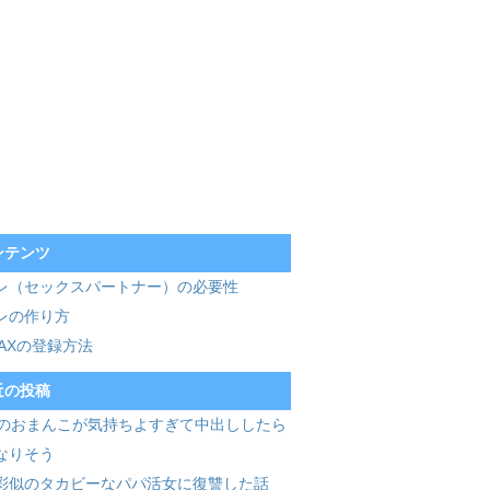
ンテンツ
レ（セックスパートナー）の必要性
レの作り方
MAXの登録方法
近の投稿
歳のおまんこが気持ちよすぎて中出ししたら
なりそう
彩似のタカビーなパパ活女に復讐した話