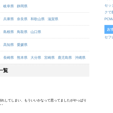
セッ
県
岐阜県
静岡県
クで
府
兵庫県
奈良県
和歌山県
滋賀県
PC
お
県
島根県
鳥取県
山口県
セフ
県
高知県
愛媛県
県
長崎県
熊本県
大分県
宮崎県
鹿児島県
沖縄県
一覧
別れしてしまい、もういいかなって思ってましたがやっぱり
･･