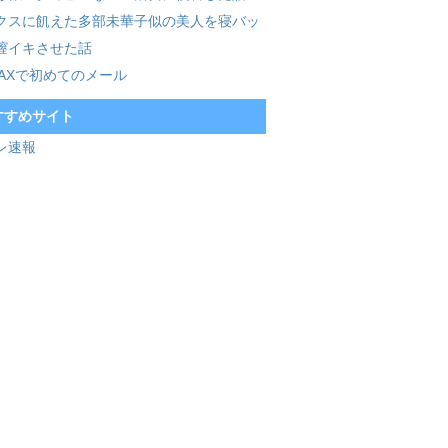
クスに飢えた多部未華子似の美人を寝バッ
膣イキさせた話
MAXで初めてのメール
すすめサイト
レ速報