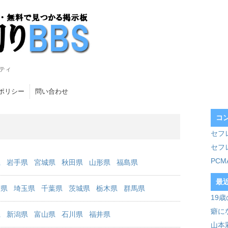
ティ
ポリシー
問い合わせ
コ
セフ
セフ
PC
県
岩手県
宮城県
秋田県
山形県
福島県
最
川県
埼玉県
千葉県
茨城県
栃木県
群馬県
19
癖に
県
新潟県
富山県
石川県
福井県
山本