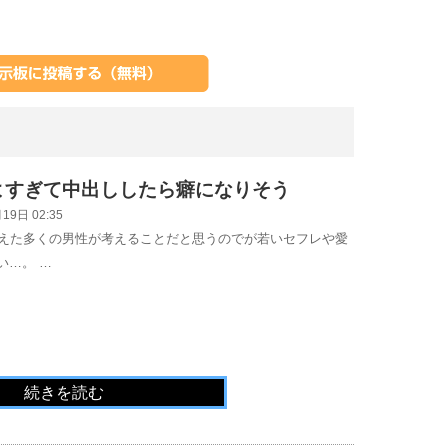
よすぎて中出ししたら癖になりそう
19日 02:35
迎えた多くの男性が考えることだと思うのでが若いセフレや愛
い…。 …
続きを読む