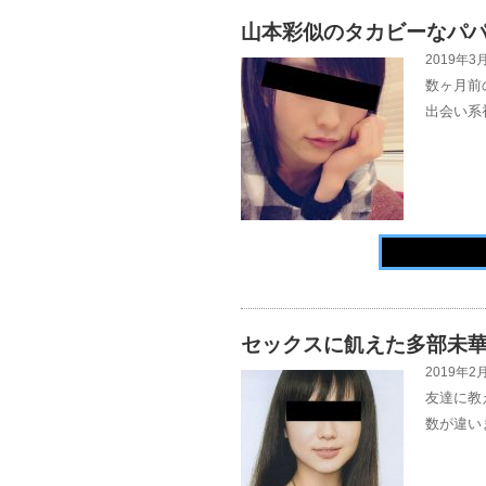
山本彩似のタカビーなパ
2019年3月
数ヶ月前
出会い系
セックスに飢えた多部未
2019年2月
友達に教
数が違い