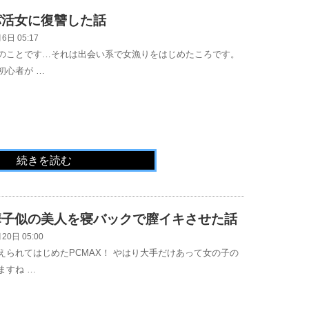
パ活女に復讐した話
6日 05:17
のことです…それは出会い系で女漁りをはじめたころです。
初心者が …
続きを読む
華子似の美人を寝バックで膣イキさせた話
20日 05:00
えられてはじめたPCMAX！ やはり大手だけあって女の子の
ますね …