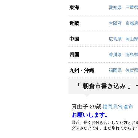
東海
愛知県
三重
近畿
大阪府
京都
中国
広島県
岡山
四国
香川県
徳島
九州・沖縄
福岡県
佐賀
「 朝倉市書き込み 」 
真由子 29歳
福岡県
/
朝倉市
お願いします。
最近、長くお付き合いしてた方とお
ダメみたいです。まだ別れてからそ･