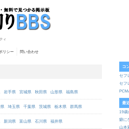
ティ
ポリシー
問い合わせ
コ
セフ
セフ
PC
県
岩手県
宮城県
秋田県
山形県
福島県
最
川県
埼玉県
千葉県
茨城県
栃木県
群馬県
19
癖に
県
新潟県
富山県
石川県
福井県
山本