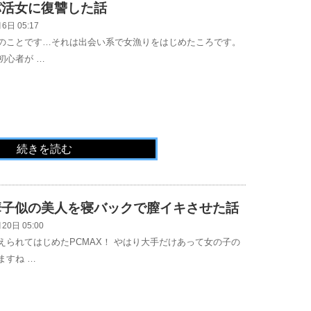
パ活女に復讐した話
6日 05:17
のことです…それは出会い系で女漁りをはじめたころです。
初心者が …
続きを読む
華子似の美人を寝バックで膣イキさせた話
20日 05:00
えられてはじめたPCMAX！ やはり大手だけあって女の子の
ますね …