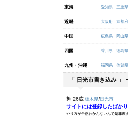
東海
愛知県
三重
近畿
大阪府
京都
中国
広島県
岡山
四国
香川県
徳島
九州・沖縄
福岡県
佐賀
「 日光市書き込み 」 
舞 26歳
栃木県
/
日光市
サイトには登録したばかりです
やり方が全然わかんないんで是非教えて