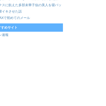
クスに飢えた多部未華子似の美人を寝バッ
膣イキさせた話
MAXで初めてのメール
すすめサイト
レ速報