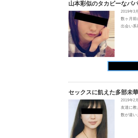
山本彩似のタカビーなパ
2019年3月
数ヶ月前
出会い系
セックスに飢えた多部未
2019年2月
友達に教
数が違い