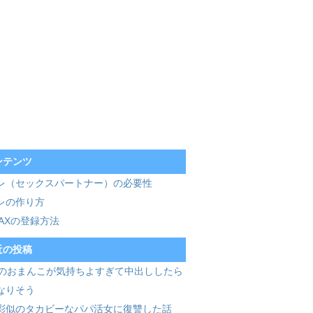
ンテンツ
レ（セックスパートナー）の必要性
レの作り方
MAXの登録方法
近の投稿
歳のおまんこが気持ちよすぎて中出ししたら
なりそう
彩似のタカビーなパパ活女に復讐した話