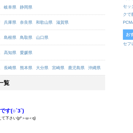
セッ
県
岐阜県
静岡県
クで
府
兵庫県
奈良県
和歌山県
滋賀県
PC
お
県
島根県
鳥取県
山口県
セフ
県
高知県
愛媛県
県
長崎県
熊本県
大分県
宮崎県
鹿児島県
沖縄県
一覧
(○´3`)
下さい(p*＞ω＜q)