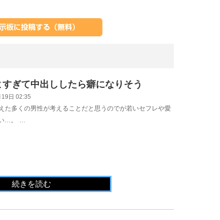
よすぎて中出ししたら癖になりそう
19日 02:35
迎えた多くの男性が考えることだと思うのでが若いセフレや愛
い…。 …
続きを読む