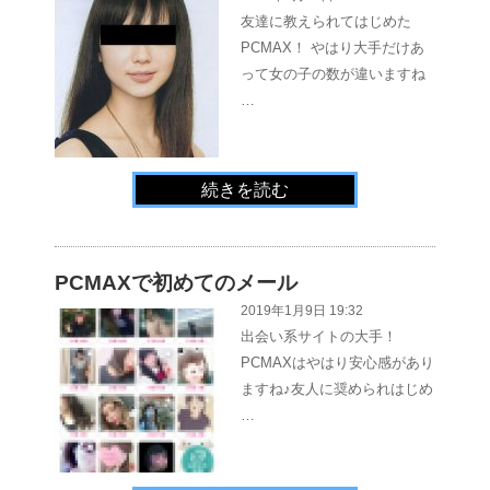
友達に教えられてはじめた
PCMAX！ やはり大手だけあ
って女の子の数が違いますね
…
続きを読む
PCMAXで初めてのメール
2019年1月9日 19:32
出会い系サイトの大手！
PCMAXはやはり安心感があり
ますね♪友人に奨められはじめ
…