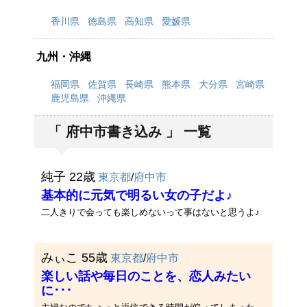
香川県
徳島県
高知県
愛媛県
九州・沖縄
福岡県
佐賀県
長崎県
熊本県
大分県
宮崎県
鹿児島県
沖縄県
「 府中市書き込み 」 一覧
純子 22歳
東京都
/
府中市
基本的に元気で明るい女の子だよ♪
二人きりで会っても楽しめないって事はないと思うよ♪
みぃこ 55歳
東京都
/
府中市
楽しい話や毎日のことを、恋人みたい
に･･･