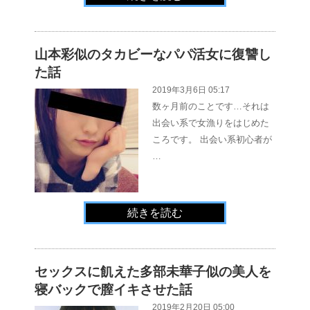
山本彩似のタカビーなパパ活女に復讐し
た話
2019年3月6日 05:17
数ヶ月前のことです…それは
出会い系で女漁りをはじめた
ころです。 出会い系初心者が
…
続きを読む
セックスに飢えた多部未華子似の美人を
寝バックで膣イキさせた話
2019年2月20日 05:00