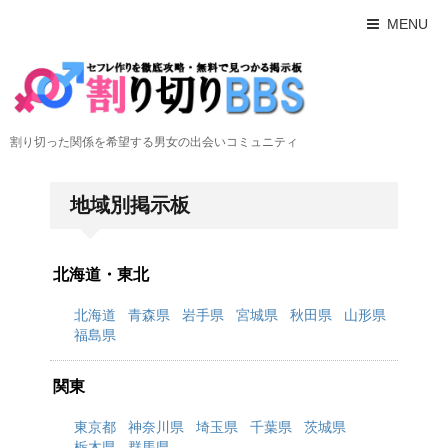
MENU
割り切った関係を希望する男女の出会いコミュニティ
地域別掲示板
北海道・東北
北海道
青森県
岩手県
宮城県
秋田県
山形県
福島県
関東
東京都
神奈川県
埼玉県
千葉県
茨城県
栃木県
群馬県