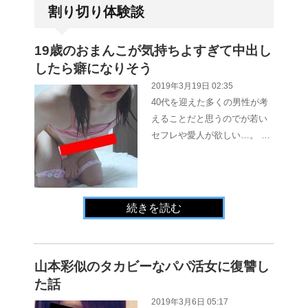
割り切り体験談
19歳のおまんこが気持ちよすぎて中出し
したら癖になりそう
2019年3月19日 02:35
40代を迎えた多くの男性が考
えることだと思うのでが若い
セフレや愛人が欲しい…。 …
続きを読む
山本彩似のタカビーなパパ活女に復讐し
た話
2019年3月6日 05:17