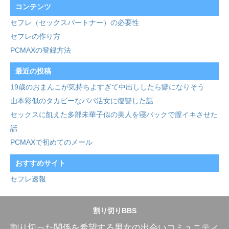
コンテンツ
セフレ（セックスパートナー）の必要性
セフレの作り方
PCMAXの登録方法
最近の投稿
19歳のおまんこが気持ちよすぎて中出ししたら癖になりそう
山本彩似のタカビーなパパ活女に復讐した話
セックスに飢えた多部未華子似の美人を寝バックで膣イキさせた
話
PCMAXで初めてのメール
おすすめサイト
セフレ速報
割り切りBBS
割り切った関係を希望する男女の出会いコミュニティ