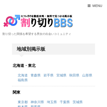
MENU
割り切った関係を希望する男女の出会いコミュニティ
地域別掲示板
北海道・東北
北海道
青森県
岩手県
宮城県
秋田県
山形県
福島県
関東
東京都
神奈川県
埼玉県
千葉県
茨城県
栃木県
群馬県