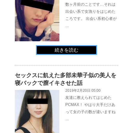
数ヶ月前のことです…それは
出会い系で女漁りをはじめた
ころです。 出会い系初心者が
…
続きを読む
セックスに飢えた多部未華子似の美人を
寝バックで膣イキさせた話
2019年2月20日 05:00
友達に教えられてはじめた
PCMAX！ やはり大手だけあ
って女の子の数が違いますね
…