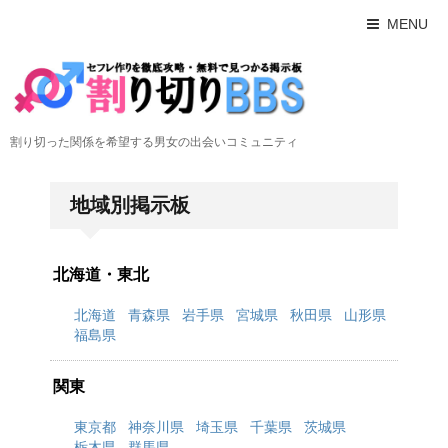
MENU
割り切った関係を希望する男女の出会いコミュニティ
地域別掲示板
北海道・東北
北海道
青森県
岩手県
宮城県
秋田県
山形県
福島県
関東
東京都
神奈川県
埼玉県
千葉県
茨城県
栃木県
群馬県