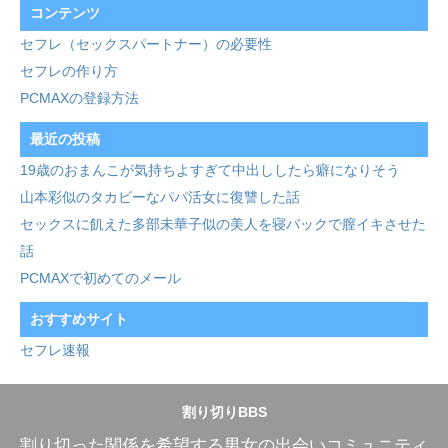
コンテンツ
セフレ（セックスパートナー）の必要性
セフレの作り方
PCMAXの登録方法
最近の投稿
19歳のおまんこが気持ちよすぎて中出ししたら癖になりそう
山本彩似のタカビーなパパ活女に復讐した話
セックスに飢えた多部未華子似の美人を寝バックで膣イキさせた
話
PCMAXで初めてのメール
おすすめサイト
セフレ速報
割り切りBBS
割り切った関係を希望する男女の出会いコミュニティ