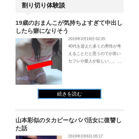
割り切り体験談
19歳のおまんこが気持ちよすぎて中出し
したら癖になりそう
2019年3月19日 02:35
40代を迎えた多くの男性が考
えることだと思うのでが若い
セフレや愛人が欲しい…。 …
続きを読む
山本彩似のタカビーなパパ活女に復讐し
た話
2019年3月6日 05:17