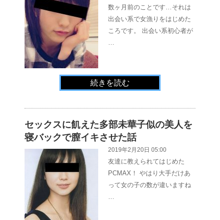
数ヶ月前のことです…それは
出会い系で女漁りをはじめた
ころです。 出会い系初心者が
…
続きを読む
セックスに飢えた多部未華子似の美人を
寝バックで膣イキさせた話
2019年2月20日 05:00
友達に教えられてはじめた
PCMAX！ やはり大手だけあ
って女の子の数が違いますね
…