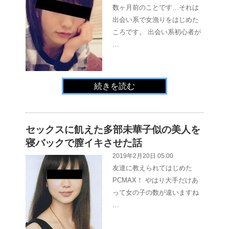
数ヶ月前のことです…それは
出会い系で女漁りをはじめた
ころです。 出会い系初心者が
…
続きを読む
セックスに飢えた多部未華子似の美人を
寝バックで膣イキさせた話
2019年2月20日 05:00
友達に教えられてはじめた
PCMAX！ やはり大手だけあ
って女の子の数が違いますね
…