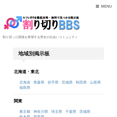
MENU
割り切った関係を希望する男女の出会いコミュニティ
地域別掲示板
北海道・東北
北海道
青森県
岩手県
宮城県
秋田県
山形県
福島県
関東
東京都
神奈川県
埼玉県
千葉県
茨城県
栃木県
群馬県