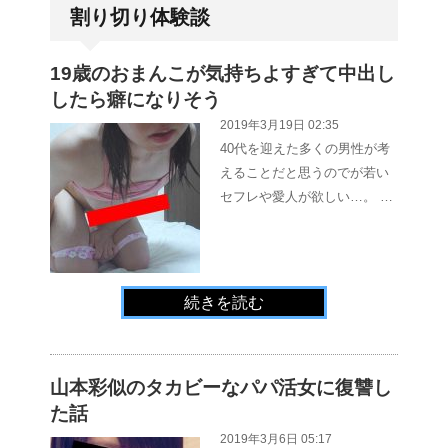
割り切り体験談
19歳のおまんこが気持ちよすぎて中出し
したら癖になりそう
2019年3月19日 02:35
40代を迎えた多くの男性が考
えることだと思うのでが若い
セフレや愛人が欲しい…。 …
続きを読む
山本彩似のタカビーなパパ活女に復讐し
た話
2019年3月6日 05:17