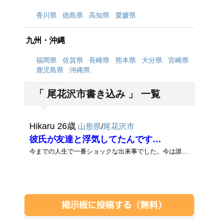
香川県
徳島県
高知県
愛媛県
九州・沖縄
福岡県
佐賀県
長崎県
熊本県
大分県
宮崎県
鹿児島県
沖縄県
「 尾花沢市書き込み 」 一覧
Hikaru 26歳
山形県
/
尾花沢市
彼氏が友達と浮気してたんです…
今までの人生で一番ショックな出来事でした。今は誰かに慰めてもらいたい気分です…