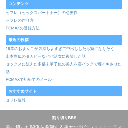
コンテンツ
セフレ（セックスパートナー）の必要性
セフレの作り方
PCMAXの登録方法
最近の投稿
19歳のおまんこが気持ちよすぎて中出ししたら癖になりそう
山本彩似のタカビーなパパ活女に復讐した話
セックスに飢えた多部未華子似の美人を寝バックで膣イキさせた
話
PCMAXで初めてのメール
おすすめサイト
セフレ速報
割り切りBBS
割り切った関係を希望する男女の出会いコミュニティ