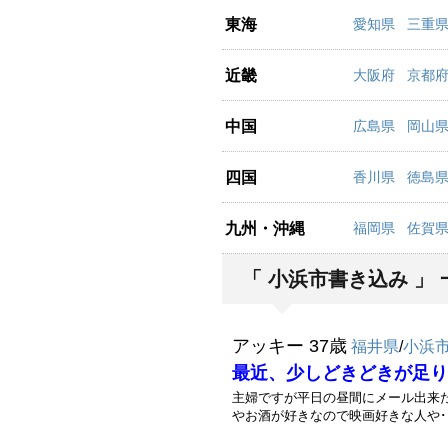
東海
愛知県
三重
近畿
大阪府
京都
中国
広島県
岡山
四国
香川県
徳島
九州・沖縄
福岡県
佐賀
「 小浜市書き込み 」 
アッキー 37歳
福井県
/
小浜
最近、少しどきどきが足り
主婦ですが平日の昼間にメール出来
やお酒が好きなので映画好きな人や･