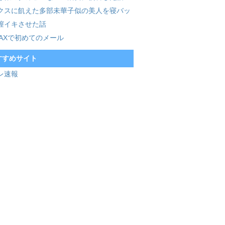
クスに飢えた多部未華子似の美人を寝バッ
膣イキさせた話
MAXで初めてのメール
すすめサイト
レ速報