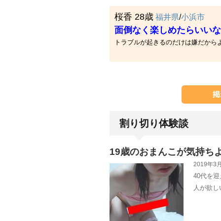
桜香 28歳
福井県
/
小浜市
面倒なく楽しめたらいいな(○
トラブルが起きるのだけは嫌だからよろし
割り切り体験談
19歳のおまんこが気持ち
2019年3月
40代を
人が欲し