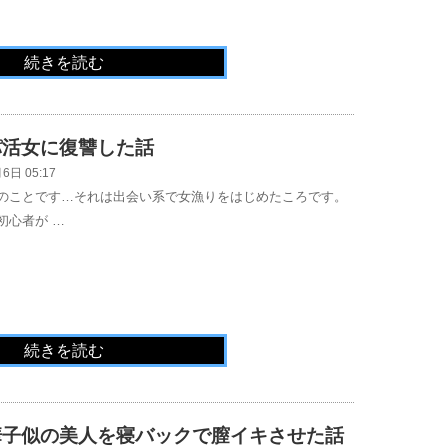
続きを読む
パ活女に復讐した話
6日 05:17
のことです…それは出会い系で女漁りをはじめたころです。
初心者が …
続きを読む
華子似の美人を寝バックで膣イキさせた話