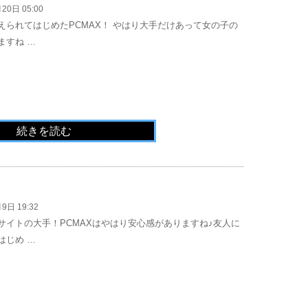
20日 05:00
えられてはじめたPCMAX！ やはり大手だけあって女の子の
ますね …
続きを読む
9日 19:32
サイトの大手！PCMAXはやはり安心感がありますね♪友人に
はじめ …