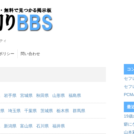
ティ
ポリシー
問い合わせ
コ
セフ
セフ
PC
県
岩手県
宮城県
秋田県
山形県
福島県
最
川県
埼玉県
千葉県
茨城県
栃木県
群馬県
19
癖に
県
新潟県
富山県
石川県
福井県
山本