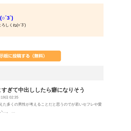
´3`)
くね(○´3`)
よすぎて中出ししたら癖になりそう
19日 02:35
迎えた多くの男性が考えることだと思うのでが若いセフレや愛
い…。 …