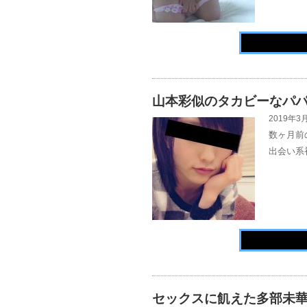
山本彩似のタカビーなパ
2019年3月
数ヶ月前
出会い系
セックスに飢えた多部未