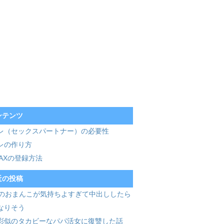
ンテンツ
レ（セックスパートナー）の必要性
レの作り方
MAXの登録方法
近の投稿
歳のおまんこが気持ちよすぎて中出ししたら
なりそう
彩似のタカビーなパパ活女に復讐した話