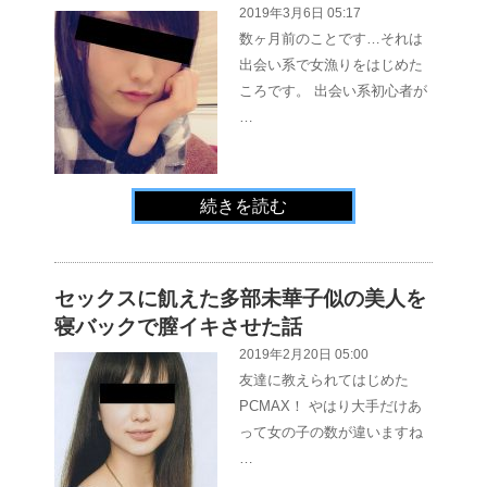
2019年3月6日 05:17
数ヶ月前のことです…それは
出会い系で女漁りをはじめた
ころです。 出会い系初心者が
…
続きを読む
セックスに飢えた多部未華子似の美人を
寝バックで膣イキさせた話
2019年2月20日 05:00
友達に教えられてはじめた
PCMAX！ やはり大手だけあ
って女の子の数が違いますね
…