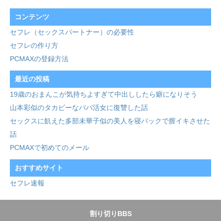
コンテンツ
セフレ（セックスパートナー）の必要性
セフレの作り方
PCMAXの登録方法
最近の投稿
19歳のおまんこが気持ちよすぎて中出ししたら癖になりそう
山本彩似のタカビーなパパ活女に復讐した話
セックスに飢えた多部未華子似の美人を寝バックで膣イキさせた
話
PCMAXで初めてのメール
おすすめサイト
セフレ速報
割り切りBBS