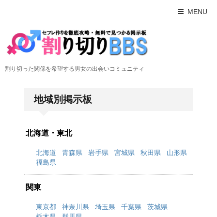
MENU
割り切った関係を希望する男女の出会いコミュニティ
地域別掲示板
北海道・東北
北海道
青森県
岩手県
宮城県
秋田県
山形県
福島県
関東
東京都
神奈川県
埼玉県
千葉県
茨城県
栃木県
群馬県