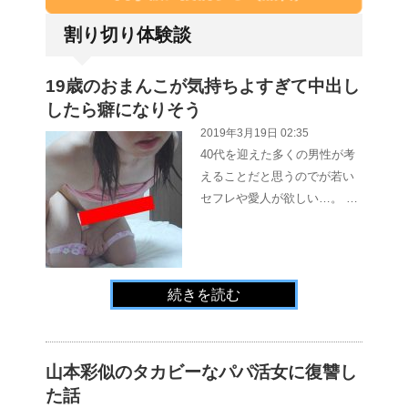
割り切り体験談
19歳のおまんこが気持ちよすぎて中出し
したら癖になりそう
2019年3月19日 02:35
40代を迎えた多くの男性が考
えることだと思うのでが若い
セフレや愛人が欲しい…。 …
続きを読む
山本彩似のタカビーなパパ活女に復讐し
た話