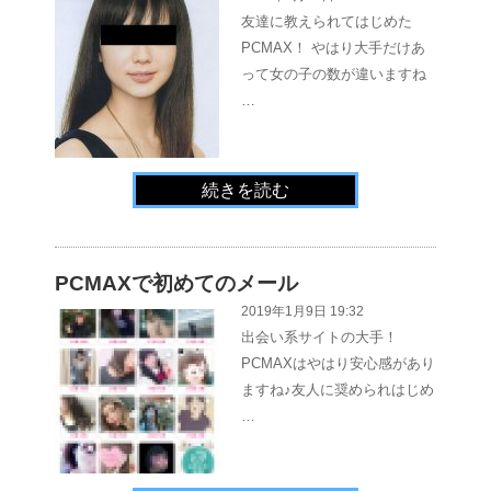
友達に教えられてはじめた
PCMAX！ やはり大手だけあ
って女の子の数が違いますね
…
続きを読む
PCMAXで初めてのメール
2019年1月9日 19:32
出会い系サイトの大手！
PCMAXはやはり安心感があり
ますね♪友人に奨められはじめ
…