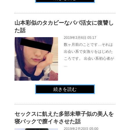
山本彩似のタカビーなパパ活女に復讐し
た話
2019年3月6日 05:17
数ヶ月前のことです…それは
出会い系で女漁りをはじめた
ころです。 出会い系初心者が
…
続きを読む
セックスに飢えた多部未華子似の美人を
寝バックで膣イキさせた話
2019年2月20日 05:00