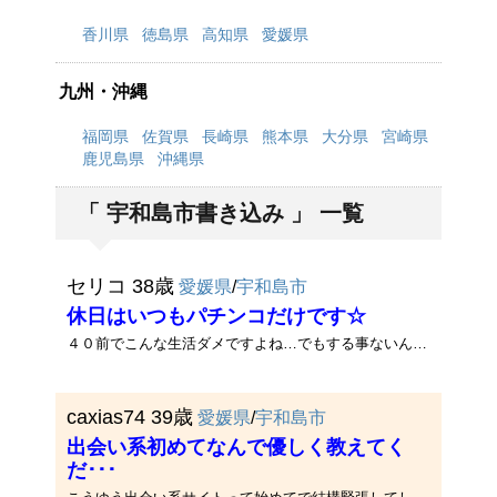
香川県
徳島県
高知県
愛媛県
九州・沖縄
福岡県
佐賀県
長崎県
熊本県
大分県
宮崎県
鹿児島県
沖縄県
「 宇和島市書き込み 」 一覧
セリコ 38歳
愛媛県
/
宇和島市
休日はいつもパチンコだけです☆
４０前でこんな生活ダメですよね…でもする事ないんです。だから出会い欲しいです☆
caxias74 39歳
愛媛県
/
宇和島市
出会い系初めてなんで優しく教えてく
だ･･･