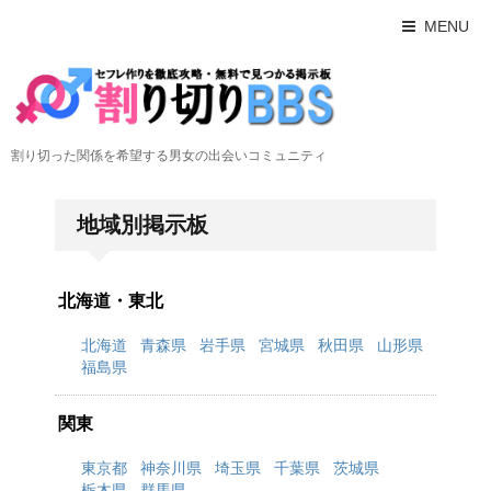
MENU
割り切った関係を希望する男女の出会いコミュニティ
地域別掲示板
北海道・東北
北海道
青森県
岩手県
宮城県
秋田県
山形県
福島県
関東
東京都
神奈川県
埼玉県
千葉県
茨城県
栃木県
群馬県