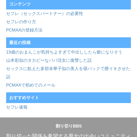
コンテンツ
セフレ（セックスパートナー）の必要性
セフレの作り方
PCMAXの登録方法
最近の投稿
19歳のおまんこが気持ちよすぎて中出ししたら癖になりそう
山本彩似のタカビーなパパ活女に復讐した話
セックスに飢えた多部未華子似の美人を寝バックで膣イキさせた
話
PCMAXで初めてのメール
おすすめサイト
セフレ速報
割り切りBBS
割り切った関係を希望する男女の出会いコミュニティ