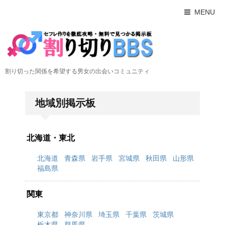
MENU
割り切った関係を希望する男女の出会いコミュニティ
地域別掲示板
北海道・東北
北海道
青森県
岩手県
宮城県
秋田県
山形県
福島県
関東
東京都
神奈川県
埼玉県
千葉県
茨城県
栃木県
群馬県