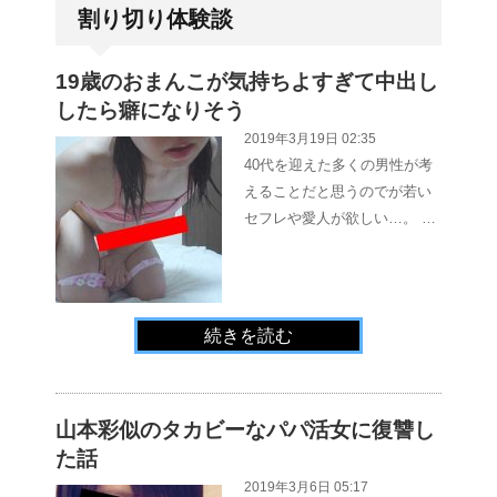
割り切り体験談
19歳のおまんこが気持ちよすぎて中出し
したら癖になりそう
2019年3月19日 02:35
40代を迎えた多くの男性が考
えることだと思うのでが若い
セフレや愛人が欲しい…。 …
続きを読む
山本彩似のタカビーなパパ活女に復讐し
た話
2019年3月6日 05:17