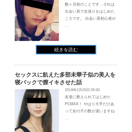
数ヶ月前のことです…それは
出会い系で女漁りをはじめた
ころです。 出会い系初心者が
…
続きを読む
セックスに飢えた多部未華子似の美人を
寝バックで膣イキさせた話
2019年2月20日 05:00
友達に教えられてはじめた
PCMAX！ やはり大手だけあ
って女の子の数が違いますね
…