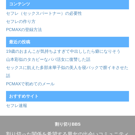
コンテンツ
セフレ（セックスパートナー）の必要性
セフレの作り方
PCMAXの登録方法
最近の投稿
19歳のおまんこが気持ちよすぎて中出ししたら癖になりそう
山本彩似のタカビーなパパ活女に復讐した話
セックスに飢えた多部未華子似の美人を寝バックで膣イキさせた
話
PCMAXで初めてのメール
おすすめサイト
セフレ速報
割り切りBBS
割り切った関係を希望する男女の出会いコミュニティ