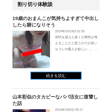
割り切り体験談
19歳のおまんこが気持ちよすぎて中出し
したら癖になりそう
2019年3月19日 02:35
40代を迎えた多くの男性が考
えることだと思うのでが若い
セフレや愛人が欲しい…。 …
続きを読む
山本彩似のタカビーなパパ活女に復讐し
た話
2019年3月6日 05:17