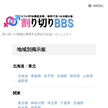
MENU
割り切った関係を希望する男女の出会いコミュニティ
地域別掲示板
北海道・東北
北海道
青森県
岩手県
宮城県
秋田県
山形県
福島県
関東
東京都
神奈川県
埼玉県
千葉県
茨城県
栃木県
群馬県