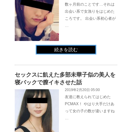
数ヶ月前のことです…それは
出会い系で女漁りをはじめた
ころです。 出会い系初心者が
…
続きを読む
セックスに飢えた多部未華子似の美人を
寝バックで膣イキさせた話
2019年2月20日 05:00
友達に教えられてはじめた
PCMAX！ やはり大手だけあ
って女の子の数が違いますね
…