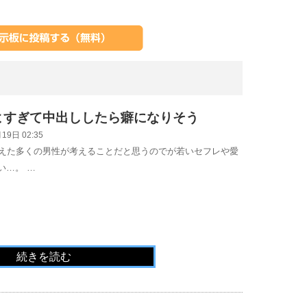
よすぎて中出ししたら癖になりそう
19日 02:35
迎えた多くの男性が考えることだと思うのでが若いセフレや愛
い…。 …
続きを読む