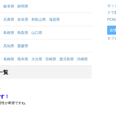
セッ
県
岐阜県
静岡県
クで
府
兵庫県
奈良県
和歌山県
滋賀県
PC
お
県
島根県
鳥取県
山口県
セフ
県
高知県
愛媛県
県
長崎県
熊本県
大分県
宮崎県
鹿児島県
沖縄県
一覧
市
す！
男性が希望ですね。