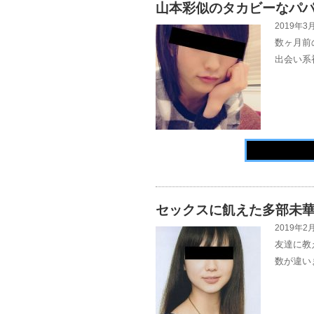
山本彩似のタカビーなパ
2019年3月
数ヶ月前
出会い系
セックスに飢えた多部未
2019年2月
友達に教
数が違い