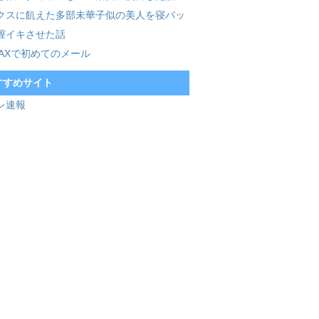
クスに飢えた多部未華子似の美人を寝バッ
膣イキさせた話
MAXで初めてのメール
すすめサイト
レ速報