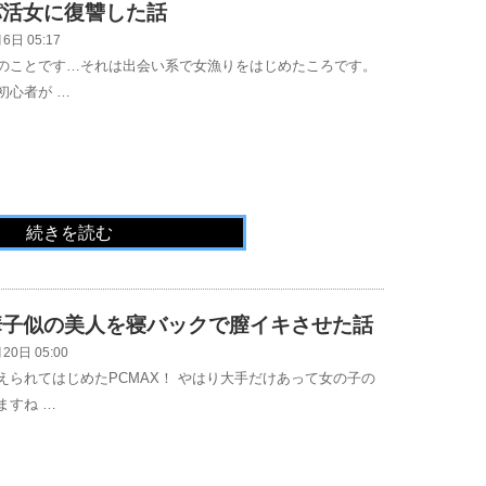
パ活女に復讐した話
6日 05:17
のことです…それは出会い系で女漁りをはじめたころです。
初心者が …
続きを読む
華子似の美人を寝バックで膣イキさせた話
20日 05:00
えられてはじめたPCMAX！ やはり大手だけあって女の子の
ますね …