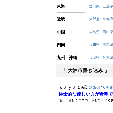
東海
愛知県
三重
近畿
大阪府
京都
中国
広島県
岡山
四国
香川県
徳島
九州・沖縄
福岡県
佐賀
「 大洲市書き込み 」 
ｓａｙａ 59歳
愛媛県
/
大洲
紳士的な優しい方が希望で
優しく優しくエスコートしてくれる