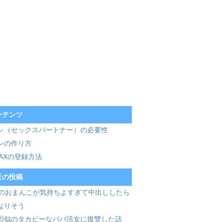
ンテンツ
レ（セックスパートナー）の必要性
レの作り方
MAXの登録方法
近の投稿
歳のおまんこが気持ちよすぎて中出ししたら
なりそう
彩似のタカビーなパパ活女に復讐した話