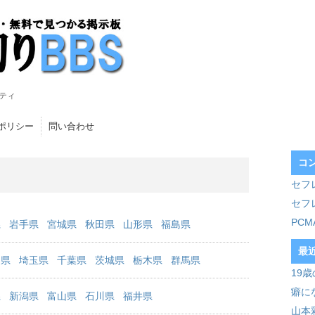
ティ
ポリシー
問い合わせ
コ
セフ
セフ
PC
県
岩手県
宮城県
秋田県
山形県
福島県
最
川県
埼玉県
千葉県
茨城県
栃木県
群馬県
19
癖に
県
新潟県
富山県
石川県
福井県
山本