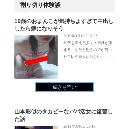
割り切り体験談
19歳のおまんこが気持ちよすぎて中出し
したら癖になりそう
2019年3月19日 02:35
40代を迎えた多くの男性が考
えることだと思うのでが若い
セフレや愛人が欲しい…。 …
続きを読む
山本彩似のタカビーなパパ活女に復讐し
た話
2019年3月6日 05:17