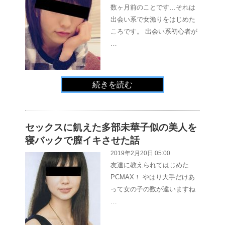
数ヶ月前のことです…それは
出会い系で女漁りをはじめた
ころです。 出会い系初心者が
…
続きを読む
セックスに飢えた多部未華子似の美人を
寝バックで膣イキさせた話
2019年2月20日 05:00
友達に教えられてはじめた
PCMAX！ やはり大手だけあ
って女の子の数が違いますね
…