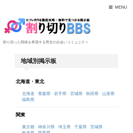
MENU
割り切った関係を希望する男女の出会いコミュニティ
地域別掲示板
北海道・東北
北海道
青森県
岩手県
宮城県
秋田県
山形県
福島県
関東
東京都
神奈川県
埼玉県
千葉県
茨城県
栃木県
群馬県