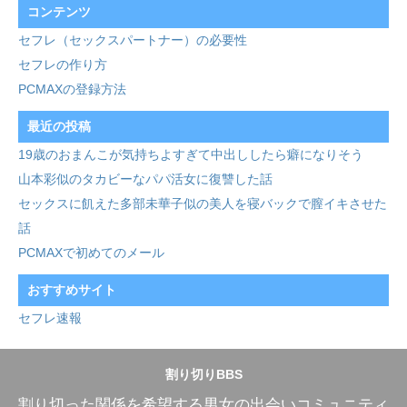
コンテンツ
セフレ（セックスパートナー）の必要性
セフレの作り方
PCMAXの登録方法
最近の投稿
19歳のおまんこが気持ちよすぎて中出ししたら癖になりそう
山本彩似のタカビーなパパ活女に復讐した話
セックスに飢えた多部未華子似の美人を寝バックで膣イキさせた
話
PCMAXで初めてのメール
おすすめサイト
セフレ速報
割り切りBBS
割り切った関係を希望する男女の出会いコミュニティ