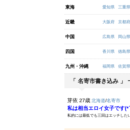
東海
愛知県
三重
近畿
大阪府
京都
中国
広島県
岡山
四国
香川県
徳島
九州・沖縄
福岡県
佐賀
「 名寄市書き込み 」 
芽依 27歳
北海道
/
名寄市
私は相当エロイ女子です(*´
私的には最低でも三回はエッチしたいか