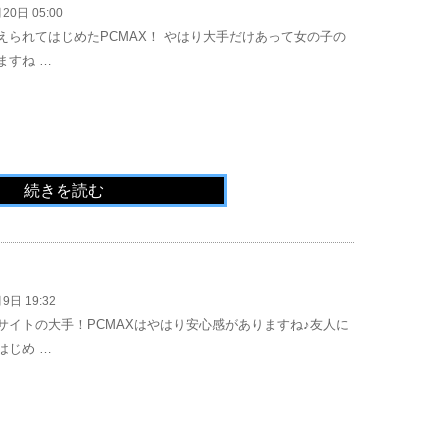
20日 05:00
えられてはじめたPCMAX！ やはり大手だけあって女の子の
ますね …
続きを読む
9日 19:32
サイトの大手！PCMAXはやはり安心感がありますね♪友人に
はじめ …