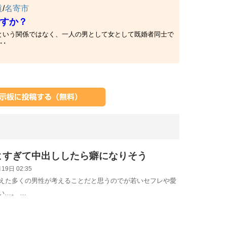
道
/
名寄市
すか？
という関係ではなく、一人の男として女として既婚者同士で
･･
よすぎて中出ししたら癖になりそう
19日 02:35
迎えた多くの男性が考えることだと思うのでが若いセフレや愛
い…。 …