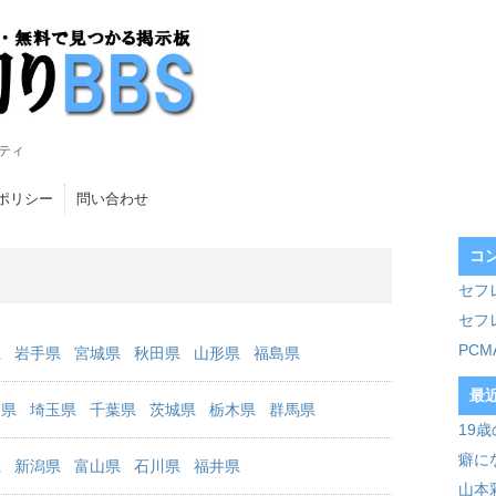
ティ
ポリシー
問い合わせ
コ
セフ
セフ
PC
県
岩手県
宮城県
秋田県
山形県
福島県
最
川県
埼玉県
千葉県
茨城県
栃木県
群馬県
19
癖に
県
新潟県
富山県
石川県
福井県
山本