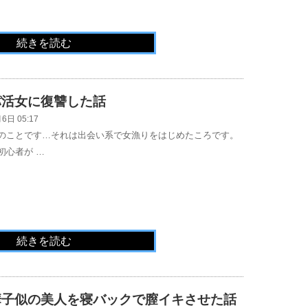
続きを読む
パ活女に復讐した話
6日 05:17
のことです…それは出会い系で女漁りをはじめたころです。
初心者が …
続きを読む
華子似の美人を寝バックで膣イキさせた話