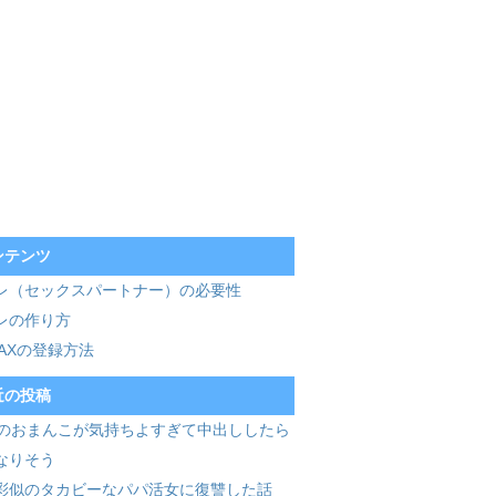
ンテンツ
レ（セックスパートナー）の必要性
レの作り方
MAXの登録方法
近の投稿
歳のおまんこが気持ちよすぎて中出ししたら
なりそう
彩似のタカビーなパパ活女に復讐した話