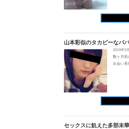
山本彩似のタカビーなパ
2019年3月
数ヶ月前
出会い系
セックスに飢えた多部未