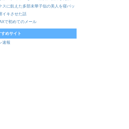
クスに飢えた多部未華子似の美人を寝バッ
膣イキさせた話
MAXで初めてのメール
すすめサイト
レ速報