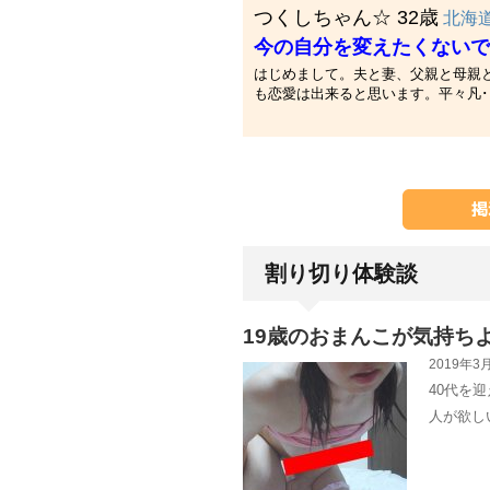
つくしちゃん☆ 32歳
北海
今の自分を変えたくないで
はじめまして。夫と妻、父親と母親
も恋愛は出来ると思います。平々凡･
割り切り体験談
19歳のおまんこが気持ち
2019年3月
40代を
人が欲し