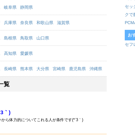
セッ
県
岐阜県
静岡県
クで
府
兵庫県
奈良県
和歌山県
滋賀県
PC
お
県
島根県
鳥取県
山口県
セフ
県
高知県
愛媛県
県
長崎県
熊本県
大分県
宮崎県
鹿児島県
沖縄県
一覧
3｀)
ら体力的についてこれる人が条件です(*´3｀)