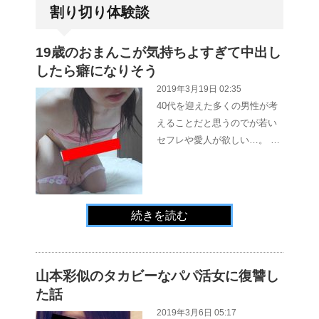
割り切り体験談
19歳のおまんこが気持ちよすぎて中出し
したら癖になりそう
2019年3月19日 02:35
40代を迎えた多くの男性が考
えることだと思うのでが若い
セフレや愛人が欲しい…。 …
続きを読む
山本彩似のタカビーなパパ活女に復讐し
た話
2019年3月6日 05:17