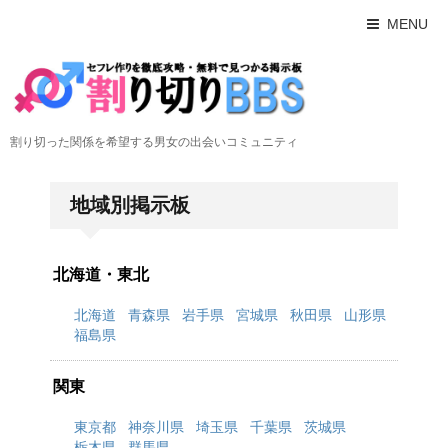
MENU
割り切った関係を希望する男女の出会いコミュニティ
地域別掲示板
北海道・東北
北海道
青森県
岩手県
宮城県
秋田県
山形県
福島県
関東
東京都
神奈川県
埼玉県
千葉県
茨城県
栃木県
群馬県