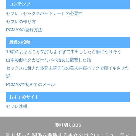
コンテンツ
セフレ（セックスパートナー）の必要性
セフレの作り方
PCMAXの登録方法
最近の投稿
19歳のおまんこが気持ちよすぎて中出ししたら癖になりそう
山本彩似のタカビーなパパ活女に復讐した話
セックスに飢えた多部未華子似の美人を寝バックで膣イキさせた
話
PCMAXで初めてのメール
おすすめサイト
セフレ速報
割り切りBBS
割り切った関係を希望する男女の出会いコミュニティ