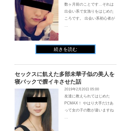
数ヶ月前のことです…それは
出会い系で女漁りをはじめた
ころです。 出会い系初心者が
…
続きを読む
セックスに飢えた多部未華子似の美人を
寝バックで膣イキさせた話
2019年2月20日 05:00
友達に教えられてはじめた
PCMAX！ やはり大手だけあ
って女の子の数が違いますね
…