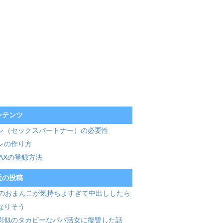
ンテンツ
レ（セックスパートナー）の必要性
レの作り方
MAXの登録方法
近の投稿
歳のおまんこが気持ちよすぎて中出ししたら
なりそう
彩似のタカビーなパパ活女に復讐した話