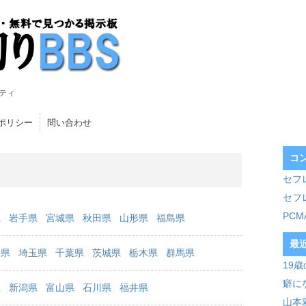
ティ
ポリシー
問い合わせ
コ
セフ
セフ
PC
県
岩手県
宮城県
秋田県
山形県
福島県
最
川県
埼玉県
千葉県
茨城県
栃木県
群馬県
19
癖に
県
新潟県
富山県
石川県
福井県
山本