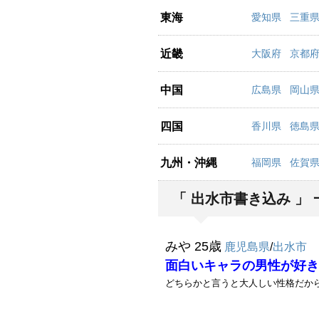
東海
愛知県
三重
近畿
大阪府
京都
中国
広島県
岡山
四国
香川県
徳島
九州・沖縄
福岡県
佐賀
「 出水市書き込み 」 
みや 25歳
鹿児島県
/
出水市
面白いキャラの男性が好き
どちらかと言うと大人しい性格だから