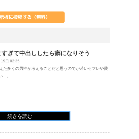
よすぎて中出ししたら癖になりそう
19日 02:35
迎えた多くの男性が考えることだと思うのでが若いセフレや愛
い…。 …
続きを読む