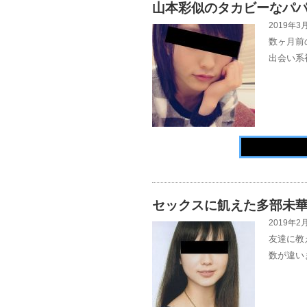
山本彩似のタカビーなパ
2019年3月
数ヶ月前
出会い系
セックスに飢えた多部未
2019年2月
友達に教
数が違い