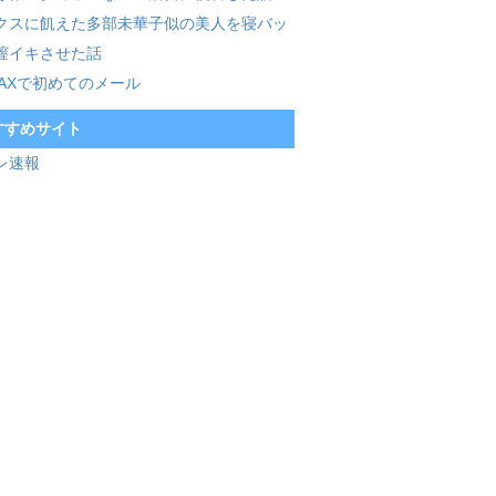
クスに飢えた多部未華子似の美人を寝バッ
膣イキさせた話
MAXで初めてのメール
すすめサイト
レ速報