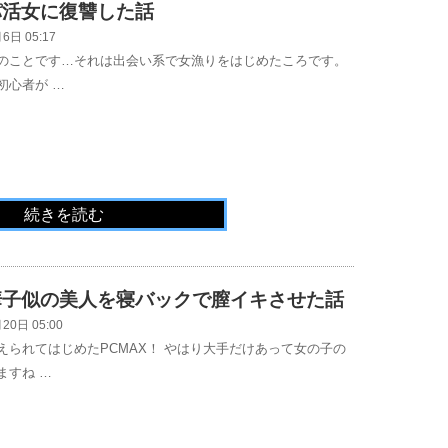
パ活女に復讐した話
6日 05:17
のことです…それは出会い系で女漁りをはじめたころです。
初心者が …
続きを読む
華子似の美人を寝バックで膣イキさせた話
20日 05:00
えられてはじめたPCMAX！ やはり大手だけあって女の子の
ますね …