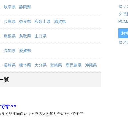
セッ
県
岐阜県
静岡県
クで
府
兵庫県
奈良県
和歌山県
滋賀県
PC
お
県
島根県
鳥取県
山口県
セフ
県
高知県
愛媛県
県
長崎県
熊本県
大分県
宮崎県
鹿児島県
沖縄県
一覧
です^^
良く話す面白いキャラの人と知り合いたいです^^