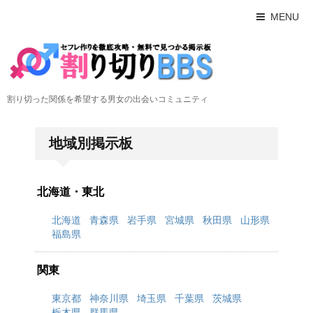
MENU
割り切った関係を希望する男女の出会いコミュニティ
地域別掲示板
北海道・東北
北海道
青森県
岩手県
宮城県
秋田県
山形県
福島県
関東
東京都
神奈川県
埼玉県
千葉県
茨城県
栃木県
群馬県