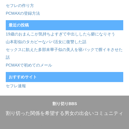
セフレの作り方
PCMAXの登録方法
最近の投稿
19歳のおまんこが気持ちよすぎて中出ししたら癖になりそう
山本彩似のタカビーなパパ活女に復讐した話
セックスに飢えた多部未華子似の美人を寝バックで膣イキさせた
話
PCMAXで初めてのメール
おすすめサイト
セフレ速報
割り切りBBS
割り切った関係を希望する男女の出会いコミュニティ
Copyright©割り切りBBS , All Rights Reserved.