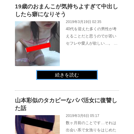
19歳のおまんこが気持ちよすぎて中出し
したら癖になりそう
2019年3月19日 02:35
40代を迎えた多くの男性が考
えることだと思うのでが若い
セフレや愛人が欲しい…。 …
続きを読む
山本彩似のタカビーなパパ活女に復讐し
た話
2019年3月6日 05:17
数ヶ月前のことです…それは
出会い系で女漁りをはじめた