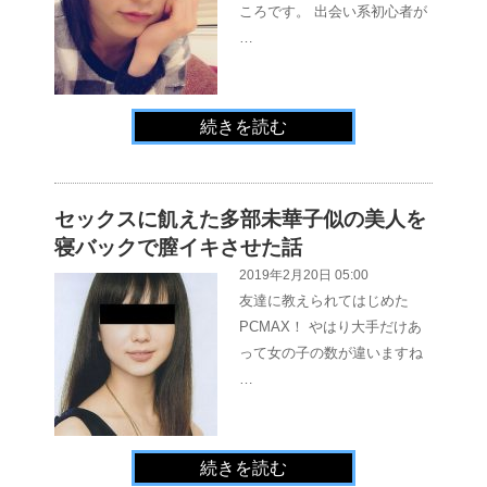
ころです。 出会い系初心者が
…
続きを読む
セックスに飢えた多部未華子似の美人を
寝バックで膣イキさせた話
2019年2月20日 05:00
友達に教えられてはじめた
PCMAX！ やはり大手だけあ
って女の子の数が違いますね
…
続きを読む