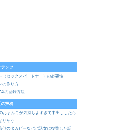
ンテンツ
レ（セックスパートナー）の必要性
レの作り方
MAXの登録方法
近の投稿
歳のおまんこが気持ちよすぎて中出ししたら
なりそう
彩似のタカビーなパパ活女に復讐した話