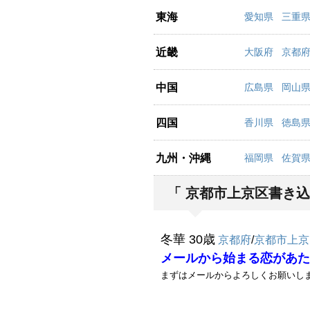
東海
愛知県
三重
近畿
大阪府
京都
中国
広島県
岡山
四国
香川県
徳島
九州・沖縄
福岡県
佐賀
「 京都市上京区書き込
冬華 30歳
京都府
/
京都市上京
メールから始まる恋があた
まずはメールからよろしくお願いし