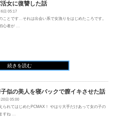
パ活女に復讐した話
6日 05:17
のことです…それは出会い系で女漁りをはじめたころです。
初心者が …
続きを読む
華子似の美人を寝バックで膣イキさせた話
20日 05:00
えられてはじめたPCMAX！ やはり大手だけあって女の子の
ますね …