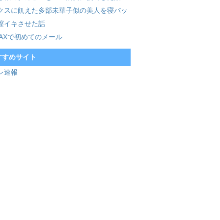
クスに飢えた多部未華子似の美人を寝バッ
膣イキさせた話
MAXで初めてのメール
すすめサイト
レ速報