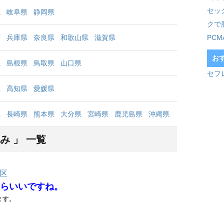
セッ
県
岐阜県
静岡県
クで
府
兵庫県
奈良県
和歌山県
滋賀県
PC
お
県
島根県
鳥取県
山口県
セフ
県
高知県
愛媛県
県
長崎県
熊本県
大分県
宮崎県
鹿児島県
沖縄県
み 」 一覧
区
らいいですね。
ます。