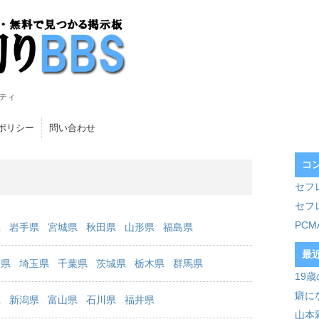
ティ
ポリシー
問い合わせ
コ
セフ
セフ
PC
県
岩手県
宮城県
秋田県
山形県
福島県
最
川県
埼玉県
千葉県
茨城県
栃木県
群馬県
19
癖に
県
新潟県
富山県
石川県
福井県
山本