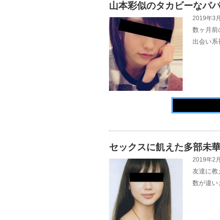
山本彩似のタカビーなパ
2019年3月
数ヶ月前
出会い系
セックスに飢えた多部未
2019年2月
友達に教
数が違い