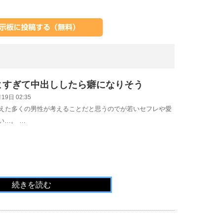
よすぎて中出ししたら癖になりそう
19日 02:35
迎えた多くの男性が考えることだと思うのでが若いセフレや愛
い…。 …
続きを読む