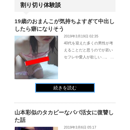
割り切り体験談
19歳のおまんこが気持ちよすぎて中出し
したら癖になりそう
2019年3月19日 02:35
40代を迎えた多くの男性が考
えることだと思うのでが若い
セフレや愛人が欲しい…。 …
続きを読む
山本彩似のタカビーなパパ活女に復讐し
た話
2019年3月6日 05:17