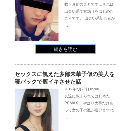
数ヶ月前のことです…それは
出会い系で女漁りをはじめた
ころです。 出会い系初心者が
…
続きを読む
セックスに飢えた多部未華子似の美人を
寝バックで膣イキさせた話
2019年2月20日 05:00
友達に教えられてはじめた
PCMAX！ やはり大手だけあ
って女の子の数が違いますね
…