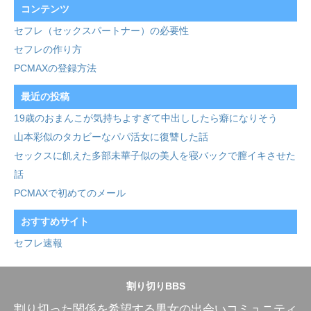
コンテンツ
セフレ（セックスパートナー）の必要性
セフレの作り方
PCMAXの登録方法
最近の投稿
19歳のおまんこが気持ちよすぎて中出ししたら癖になりそう
山本彩似のタカビーなパパ活女に復讐した話
セックスに飢えた多部未華子似の美人を寝バックで膣イキさせた
話
PCMAXで初めてのメール
おすすめサイト
セフレ速報
割り切りBBS
割り切った関係を希望する男女の出会いコミュニティ