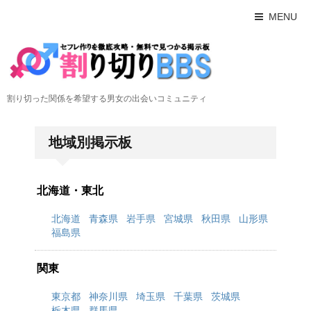
MENU
割り切った関係を希望する男女の出会いコミュニティ
地域別掲示板
北海道・東北
北海道
青森県
岩手県
宮城県
秋田県
山形県
福島県
関東
東京都
神奈川県
埼玉県
千葉県
茨城県
栃木県
群馬県