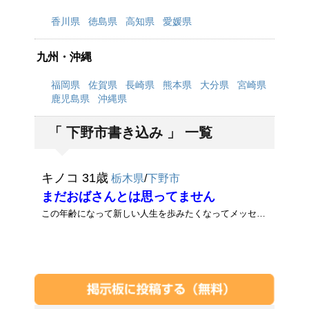
香川県
徳島県
高知県
愛媛県
九州・沖縄
福岡県
佐賀県
長崎県
熊本県
大分県
宮崎県
鹿児島県
沖縄県
「 下野市書き込み 」 一覧
キノコ 31歳
栃木県
/
下野市
まだおばさんとは思ってません
この年齢になって新しい人生を歩みたくなってメッセージを出しました。お互いが相手を思いやる気持ちを大事に出来るような交際･･･