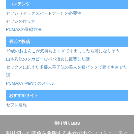
コンテンツ
セフレ（セックスパートナー）の必要性
セフレの作り方
PCMAXの登録方法
最近の投稿
19歳のおまんこが気持ちよすぎて中出ししたら癖になりそう
山本彩似のタカビーなパパ活女に復讐した話
セックスに飢えた多部未華子似の美人を寝バックで膣イキさせた
話
PCMAXで初めてのメール
おすすめサイト
セフレ速報
割り切りBBS
割り切った関係を希望する男女の出会いコミュニティ