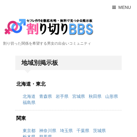
MENU
割り切った関係を希望する男女の出会いコミュニティ
地域別掲示板
北海道・東北
北海道
青森県
岩手県
宮城県
秋田県
山形県
福島県
関東
東京都
神奈川県
埼玉県
千葉県
茨城県
栃木県
群馬県