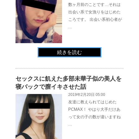
数ヶ月前のことです…それは
出会い系で女漁りをはじめた
ころです。 出会い系初心者が
…
続きを読む
セックスに飢えた多部未華子似の美人を
寝バックで膣イキさせた話
2019年2月20日 05:00
友達に教えられてはじめた
PCMAX！ やはり大手だけあ
って女の子の数が違いますね
…