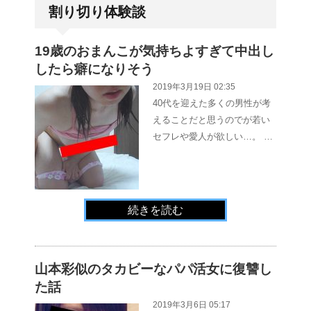
割り切り体験談
19歳のおまんこが気持ちよすぎて中出し
したら癖になりそう
2019年3月19日 02:35
40代を迎えた多くの男性が考
えることだと思うのでが若い
セフレや愛人が欲しい…。 …
続きを読む
山本彩似のタカビーなパパ活女に復讐し
た話
2019年3月6日 05:17