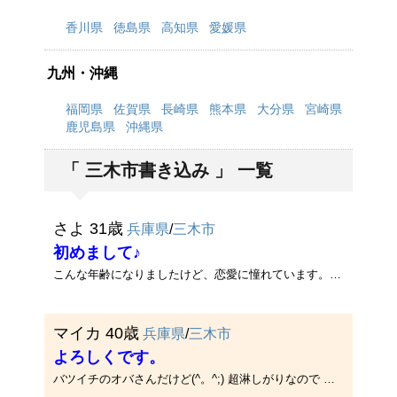
香川県
徳島県
高知県
愛媛県
九州・沖縄
福岡県
佐賀県
長崎県
熊本県
大分県
宮崎県
鹿児島県
沖縄県
「 三木市書き込み 」 一覧
さよ 31歳
兵庫県
/
三木市
初めまして♪
こんな年齢になりましたけど、恋愛に憧れています。仕事でストレスがたまるもので、誰か一緒に発散してくれる人いませんか？楽･･･
マイカ 40歳
兵庫県
/
三木市
よろしくです。
バツイチのオバさんだけど(^。^;) 超淋しがりなので 超マメにメールして構ってくれる人いませんかぁ(^O^) 年上、年下、どちらで･･･