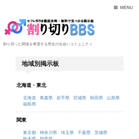
MENU
割り切った関係を希望する男女の出会いコミュニティ
地域別掲示板
北海道・東北
北海道
青森県
岩手県
宮城県
秋田県
山形県
福島県
関東
東京都
神奈川県
埼玉県
千葉県
茨城県
栃木県
群馬県