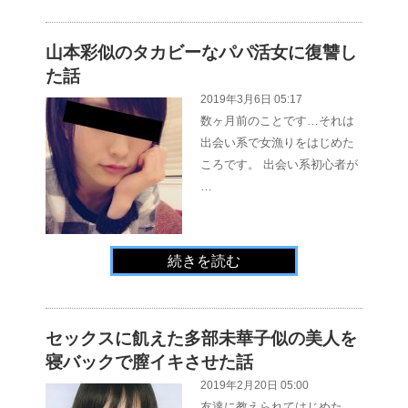
山本彩似のタカビーなパパ活女に復讐し
た話
2019年3月6日 05:17
数ヶ月前のことです…それは
出会い系で女漁りをはじめた
ころです。 出会い系初心者が
…
続きを読む
セックスに飢えた多部未華子似の美人を
寝バックで膣イキさせた話
2019年2月20日 05:00
友達に教えられてはじめた