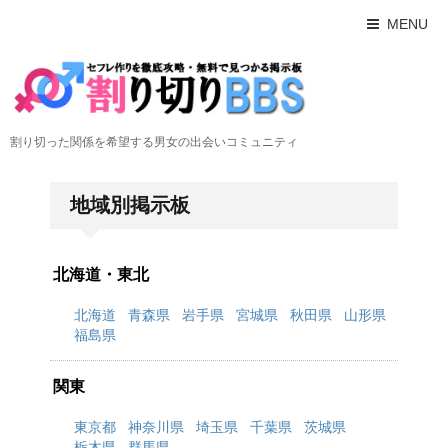
MENU
割り切った関係を希望する男女の出会いコミュニティ
地域別掲示板
北海道・東北
北海道
青森県
岩手県
宮城県
秋田県
山形県
福島県
関東
東京都
神奈川県
埼玉県
千葉県
茨城県
栃木県
群馬県