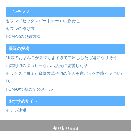
コンテンツ
セフレ（セックスパートナー）の必要性
セフレの作り方
PCMAXの登録方法
最近の投稿
19歳のおまんこが気持ちよすぎて中出ししたら癖になりそう
山本彩似のタカビーなパパ活女に復讐した話
セックスに飢えた多部未華子似の美人を寝バックで膣イキさせた
話
PCMAXで初めてのメール
おすすめサイト
セフレ速報
割り切りBBS