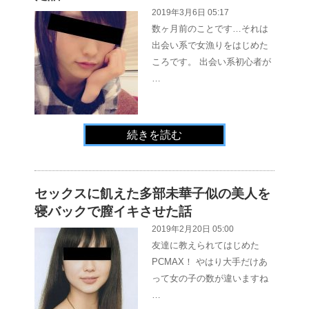
2019年3月6日 05:17
数ヶ月前のことです…それは
出会い系で女漁りをはじめた
ころです。 出会い系初心者が
…
続きを読む
セックスに飢えた多部未華子似の美人を
寝バックで膣イキさせた話
2019年2月20日 05:00
友達に教えられてはじめた
PCMAX！ やはり大手だけあ
って女の子の数が違いますね
…