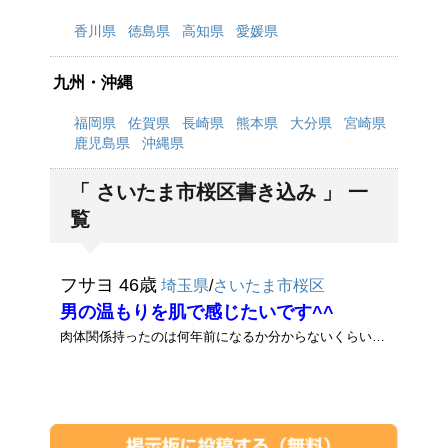
香川県
徳島県
高知県
愛媛県
九州・沖縄
福岡県
佐賀県
長崎県
熊本県
大分県
宮崎県
鹿児島県
沖縄県
「 さいたま市桜区書き込み 」 一
覧
フサヨ 46歳
埼玉県
/
さいたま市桜区
男の温もりを肌で感じたいです^^
肉体関係持ったのは何年前になるか分からないくらい遠い昔の話しなので男を思い出したいです^^