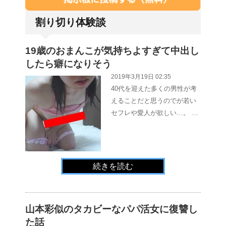
割り切り体験談
19歳のおまんこが気持ちよすぎて中出し
したら癖になりそう
2019年3月19日 02:35
40代を迎えた多くの男性が考
えることだと思うのでが若い
セフレや愛人が欲しい…。 …
続きを読む
山本彩似のタカビーなパパ活女に復讐し
た話