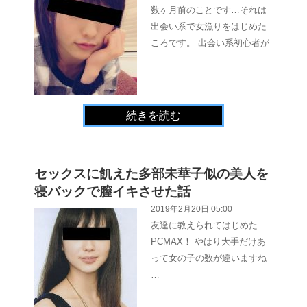
数ヶ月前のことです…それは
出会い系で女漁りをはじめた
ころです。 出会い系初心者が
…
続きを読む
セックスに飢えた多部未華子似の美人を
寝バックで膣イキさせた話
2019年2月20日 05:00
友達に教えられてはじめた
PCMAX！ やはり大手だけあ
って女の子の数が違いますね
…