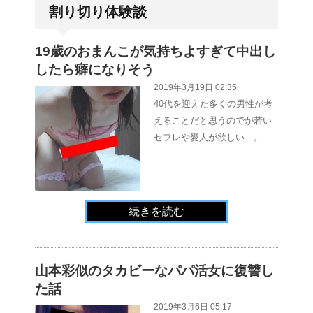
割り切り体験談
19歳のおまんこが気持ちよすぎて中出し
したら癖になりそう
2019年3月19日 02:35
40代を迎えた多くの男性が考
えることだと思うのでが若い
セフレや愛人が欲しい…。 …
続きを読む
山本彩似のタカビーなパパ活女に復讐し
た話
2019年3月6日 05:17