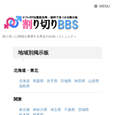
MENU
割り切った関係を希望する男女の出会いコミュニティ
地域別掲示板
北海道・東北
北海道
青森県
岩手県
宮城県
秋田県
山形県
福島県
関東
東京都
神奈川県
埼玉県
千葉県
茨城県
栃木県
群馬県