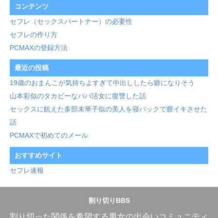
コンテンツ
セフレ（セックスパートナー）の必要性
セフレの作り方
PCMAXの登録方法
最近の投稿
19歳のおまんこが気持ちよすぎて中出ししたら癖になりそう
山本彩似のタカビーなパパ活女に復讐した話
セックスに飢えた多部未華子似の美人を寝バックで膣イキさせた
話
PCMAXで初めてのメール
おすすめサイト
セフレ速報
割り切りBBS
割り切った関係を希望する男女の出会いコミュニティ