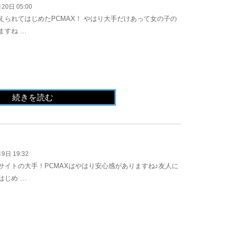
20日 05:00
えられてはじめたPCMAX！ やはり大手だけあって女の子の
ますね …
続きを読む
9日 19:32
サイトの大手！PCMAXはやはり安心感がありますね♪友人に
はじめ …