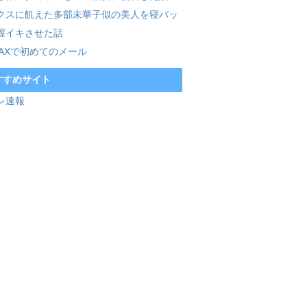
クスに飢えた多部未華子似の美人を寝バッ
膣イキさせた話
MAXで初めてのメール
すすめサイト
レ速報