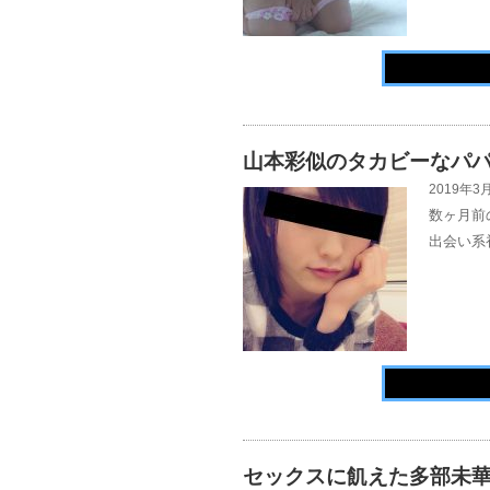
山本彩似のタカビーなパ
2019年3月
数ヶ月前
出会い系
セックスに飢えた多部未