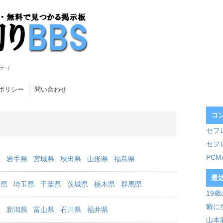
ティ
ポリシー
問い合わせ
コ
セフ
セフ
PC
県
岩手県
宮城県
秋田県
山形県
福島県
最
川県
埼玉県
千葉県
茨城県
栃木県
群馬県
19
癖に
県
新潟県
富山県
石川県
福井県
山本