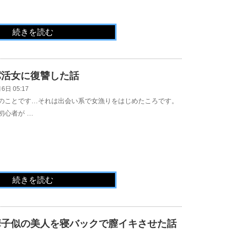
続きを読む
パ活女に復讐した話
6日 05:17
のことです…それは出会い系で女漁りをはじめたころです。
初心者が …
続きを読む
華子似の美人を寝バックで膣イキさせた話