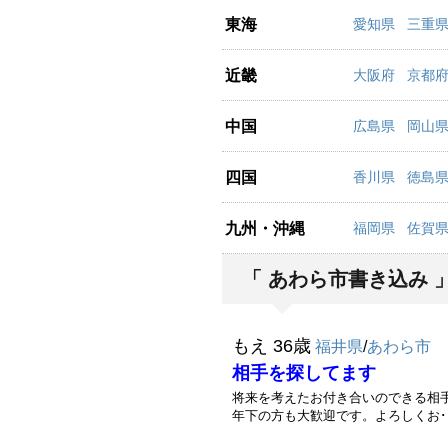
東海
愛知県
三重
近畿
大阪府
京都
中国
広島県
岡山
四国
香川県
徳島
九州・沖縄
福岡県
佐賀
「 あわら市書き込み 
もえ 36歳
福井県
/
あわら市
相手を探してます
将来を考えたお付き合いのできる相
年下の方も大歓迎です。よろしくお･