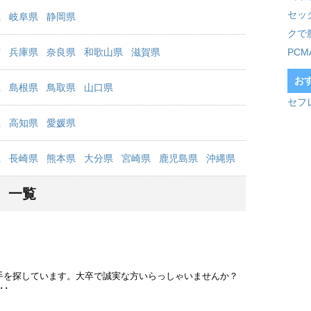
セッ
県
岐阜県
静岡県
クで
府
兵庫県
奈良県
和歌山県
滋賀県
PC
お
県
島根県
鳥取県
山口県
セフ
県
高知県
愛媛県
県
長崎県
熊本県
大分県
宮崎県
鹿児島県
沖縄県
」 一覧
手を探しています。大卒で誠実な方いらっしゃいませんか？
･･