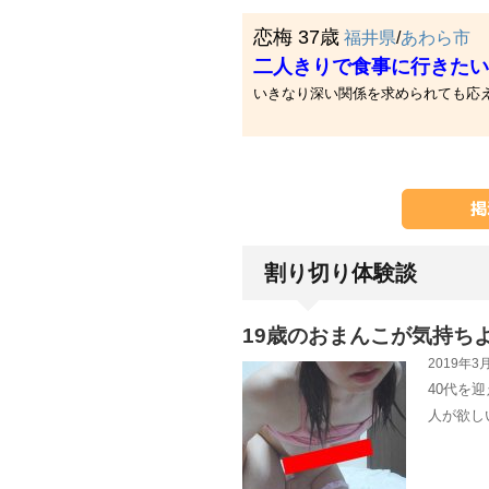
恋梅 37歳
福井県
/
あわら市
二人きりで食事に行きたい
いきなり深い関係を求められても応
割り切り体験談
19歳のおまんこが気持ち
2019年3月
40代を
人が欲し